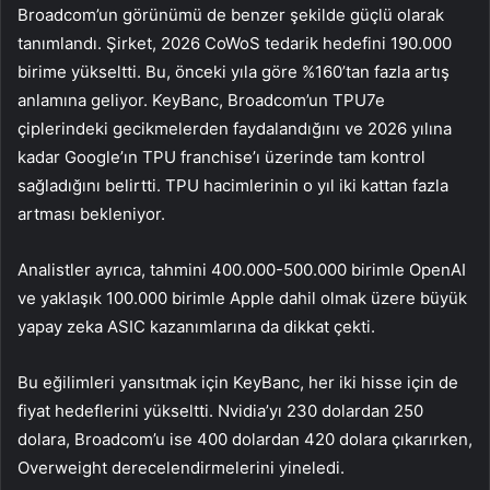
Broadcom’un görünümü de benzer şekilde güçlü olarak
tanımlandı. Şirket, 2026 CoWoS tedarik hedefini 190.000
birime yükseltti. Bu, önceki yıla göre %160’tan fazla artış
anlamına geliyor. KeyBanc, Broadcom’un TPU7e
çiplerindeki gecikmelerden faydalandığını ve 2026 yılına
kadar Google’ın TPU franchise’ı üzerinde tam kontrol
sağladığını belirtti. TPU hacimlerinin o yıl iki kattan fazla
artması bekleniyor.
Analistler ayrıca, tahmini 400.000-500.000 birimle OpenAI
ve yaklaşık 100.000 birimle
Apple
dahil olmak üzere büyük
yapay zeka ASIC kazanımlarına da dikkat çekti.
Bu eğilimleri yansıtmak için KeyBanc, her iki hisse için de
fiyat hedeflerini yükseltti. Nvidia’yı 230 dolardan 250
dolara, Broadcom’u ise 400 dolardan 420 dolara çıkarırken,
Overweight derecelendirmelerini yineledi.