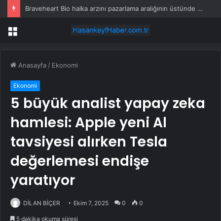
Braveheart Bio halka arzını pazarlama aralığının üstünde fiyatlandırıyor
Menü
Anasayfa
/
Ekonomi
Ekonomi
5 büyük analist yapay zeka
hamlesi: Apple yeni Al
tavsiyesi alırken Tesla
değerlemesi endişe
yaratıyor
DİLAN BİÇER
Ekim 7, 2025
0
0
5 dakika okuma süresi