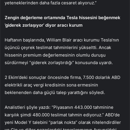
yeteneklerinden daha fazla cesaret alıyoruz.”
Zengin değerleme ortamında
Tesla
hissesini beğenmek
’giderek zorlaşıyor’ diyor aracı kurum
Haftanın başlarında, William Blair aracı kurumu Tesla’nın
üçüncü çeyrek teslimat tahminlerini yükseltti. Ancak
hissenin premium değerlemesinin olumlu duruşu
sürdürmeyi “giderek zorlaştırdığı” konusunda uyardı.
2 Ekim’deki sonuçlar öncesinde firma, 7.500 dolarlık ABD
elektrikli araç vergi kredisinin sona ermesinin
beklenenden daha güçlü talep yarattığını söyledi.
Analistleri şöyle yazdı: “Piyasanın 443.000 tahminine
karşılık şimdi 480.000 teslimat tahmin ediyoruz.” ABD’de
yeni Model Y talebini “parlak nokta” olarak nitelendirdiler
ve Çin ve diğer pazarlardaki toparlanmanın Avrupa’daki