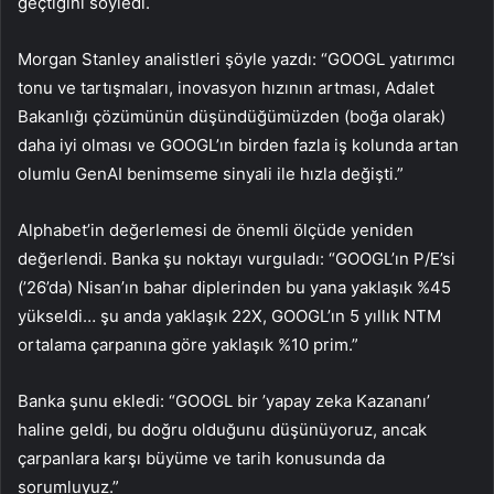
geçtiğini söyledi.
Morgan Stanley analistleri şöyle yazdı: “GOOGL yatırımcı
tonu ve tartışmaları, inovasyon hızının artması, Adalet
Bakanlığı çözümünün düşündüğümüzden (boğa olarak)
daha iyi olması ve GOOGL’ın birden fazla iş kolunda artan
olumlu GenAI benimseme sinyali ile hızla değişti.”
Alphabet’in değerlemesi de önemli ölçüde yeniden
değerlendi. Banka şu noktayı vurguladı: “GOOGL’ın P/E’si
(’26’da) Nisan’ın bahar diplerinden bu yana yaklaşık %45
yükseldi… şu anda yaklaşık 22X, GOOGL’ın 5 yıllık NTM
ortalama çarpanına göre yaklaşık %10 prim.”
Banka şunu ekledi: “GOOGL bir ’yapay zeka Kazananı’
haline geldi, bu doğru olduğunu düşünüyoruz, ancak
çarpanlara karşı büyüme ve tarih konusunda da
sorumluyuz.”