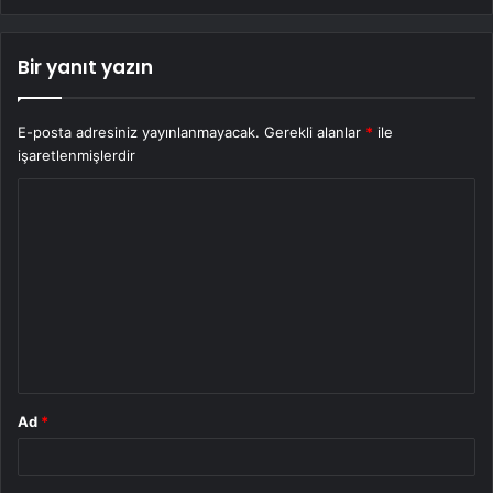
Bir yanıt yazın
E-posta adresiniz yayınlanmayacak.
Gerekli alanlar
*
ile
işaretlenmişlerdir
Y
o
r
u
m
*
Ad
*