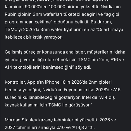
tahminini 90.000’den 100.000 birime yükseltti. Nvidia’nın
Rubin çipinin 3nm wafer’ları tüketebileceğini ve “ağ çipi
programından çekilme” olduğunu belirtti. Bu durum,
TSMC’yi 2026’da 3nm wafer fiyatlarını en az %5 artırmaya
itebilecek bir kıtlık yaratıyor.
Gelişmiş süreçler konusunda analistler, müşterilerin “daha
iyi enerji verimliliği elde etmek için TSMC’nin 2nm, A16 ve
A14 teknolojilerini benimsediğini” söyledi.
Kontroller, Apple’ın iPhone 18’in 2026’da 2nm çipleri
benimseyeceğini, Nvidia’nın Feynman’ın ise 2028’de A16
sürecini kullanabileceğini gösteriyor. Intel de “A14 dış
kaynak kullanımı için TSMC ile görüşüyor.”
Morgan Stanley kazanç tahminlerini yükseltti. 2026 ve
2027 tahminleri sırasıyla %10 ve %14,8 arttı.