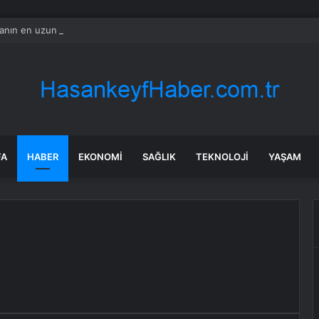
nın en uzun aktarmasız uçuşunda tarihi rekor: 24 saatten fazla havada k
FA
HABER
EKONOMI
SAĞLIK
TEKNOLOJI
YAŞAM