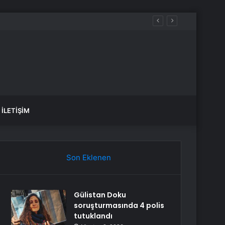
aldılar
İLETIŞIM
Son Eklenen
Gülistan Doku
soruşturmasında 4 polis
tutuklandı