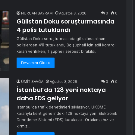
NURCAN BAYRAM
Ağustos 8, 2026
0
0
Gülistan Doku soruşturmasında
4 polis tutuklandı
Gülistan Doku soruşturmasında gözaltına alınan
polislerden 4'ü tutuklandı, üç şüpheli için adli kontrol
kararı verilirken, 1 şüpheli serbest bırakıldı.
Devamını Oku »
ÜMİT SAVĞA
Ağustos 8, 2026
0
0
İstanbul’da 128 yeni noktaya
daha EDS geliyor
İstanbul'da trafik denetimleri sıkılaşıyor. UKOME
kararıyla kent genelindeki 128 noktaya yeni Elektronik
Denetleme Sistemi (EDS) kurulacak. Ortalama hız ve
kırmızı…