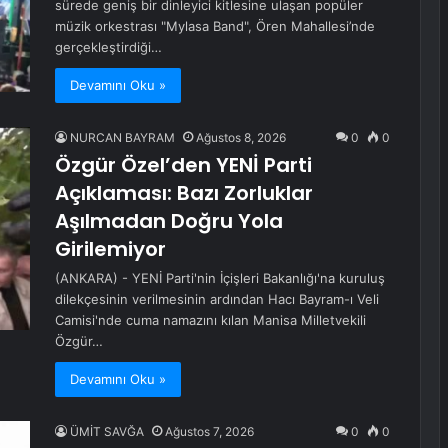
sürede geniş bir dinleyici kitlesine ulaşan popüler
müzik orkestrası "Mylasa Band", Ören Mahallesi’nde
gerçekleştirdiği…
Devamını Oku »
NURCAN BAYRAM
Ağustos 8, 2026
0
0
Özgür Özel’den YENİ Parti
Açıklaması: Bazı Zorluklar
Aşılmadan Doğru Yola
Girilemiyor
(ANKARA) - YENİ Parti'nin İçişleri Bakanlığı'na kuruluş
dilekçesinin verilmesinin ardından Hacı Bayram-ı Veli
Camisi'nde cuma namazını kılan Manisa Milletvekili
Özgür…
Devamını Oku »
ÜMİT SAVĞA
Ağustos 7, 2026
0
0