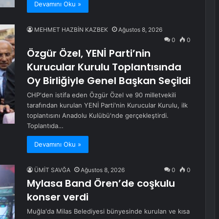
Devamını Oku »
MEHMET HAZBİN KAZBEK
Ağustos 8, 2026
0
0
Özgür Özel, YENİ Parti’nin
Kurucular Kurulu Toplantısında
Oy Birliğiyle Genel Başkan Seçildi
CHP'den istifa eden Özgür Özel ve 90 milletvekili
tarafından kurulan YENİ Parti'nin Kurucular Kurulu, ilk
toplantısını Anadolu Kulübü'nde gerçekleştirdi.
Toplantıda…
Devamını Oku »
ÜMİT SAVĞA
Ağustos 8, 2026
0
0
Mylasa Band Ören’de coşkulu
konser verdi
Muğla'da ​Milas Belediyesi bünyesinde kurulan ve kısa