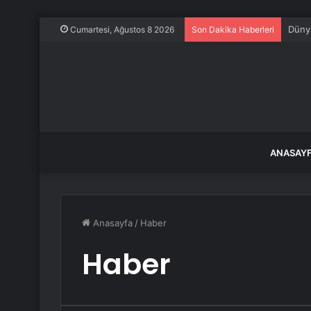
Dünya
Cumartesi, Ağustos 8 2026
Son Dakika Haberleri
ANASAY
Anasayfa
/
Haber
Haber