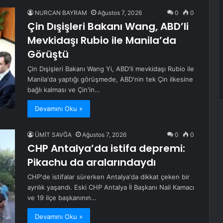
NURCAN BAYRAM
Ağustos 7, 2026
0
0
Çin Dışişleri Bakanı Wang, ABD’li
Mevkidaşı Rubio ile Manila’da
Görüştü
Çin Dışişleri Bakanı Wang Yi, ABD'li mevkidaşı Rubio ile
Manila'da yaptığı görüşmede, ABD'nin tek Çin ilkesine
bağlı kalması ve Çin'in…
Devamını Oku »
ÜMİT SAVĞA
Ağustos 7, 2026
0
0
CHP Antalya’da istifa depremi:
Pikachu da aralarındaydı
CHP'de istifalar sürerken Antalya'da dikkat çeken bir
ayrılık yaşandı. Eski CHP Antalya İl Başkanı Nail Kamacı
ve 19 ilçe başkanının…
Devamını Oku »