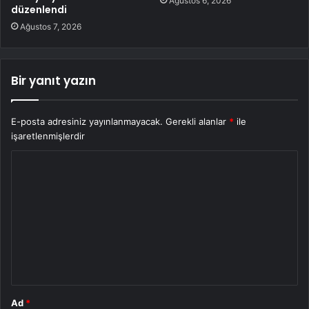
Ağustos 6, 2026
düzenlendi
Ağustos 7, 2026
Bir yanıt yazın
E-posta adresiniz yayınlanmayacak.
Gerekli alanlar
*
ile
işaretlenmişlerdir
Y
o
r
u
m
*
Ad
*