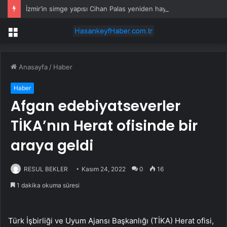
İzmir’in simge yapısı Cihan Palas yeniden hayat buluyor
Menü
Anasayfa
/
Haber
Haber
Afgan edebiyatseverler
TİKA’nın Herat ofisinde bir
araya geldi
RESUL BEKLER
Kasım 24, 2022
0
16
1 dakika okuma süresi
Türk İşbirliği ve Uyum Ajansı Başkanlığı (TİKA) Herat ofisi,