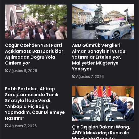
Özgür Özel’den YENİ Parti
ABD Gümrük Vergileri
Açıklaması: Bazı Zorluklar
Alman Sanayisini Vurdu:
Aşılmadan Doğru Yola
Yatırımlar Erteleniyor,
Girilemiyor
Maliyetler Müşteriye
Yansıyor
Ağustos 8, 2026
Ağustos 7, 2026
Fatih Portakal, Ahbap
Soruşturmasında Tanık
Sıfatıyla İfade Verdi:
“Ahbap’a Hiç Bağış
Yapmadım, Özür Dilemeye
Hazırım”
Ağustos 7, 2026
Çin Dışişleri Bakanı Wang,
ABD’li Mevkidaşı Rubio ile
Manila’da Görüştü