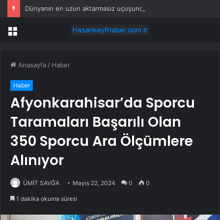
Dünyanın en uzun aktarmasız uçuşunda tarihi rekor: 24 saatten fazla havada kaldılar
Menü
Anasayfa
/
Haber
Haber
Afyonkarahisar’da Sporcu
Taramaları Başarılı Olan
350 Sporcu Ara Ölçümlere
Alınıyor
ÜMİT SAVĞA
Mayıs 22, 2024
0
0
1 dakika okuma süresi