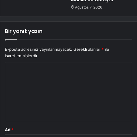
Ağustos 7, 2026
Bir yanıt yazın
E-posta adresiniz yayınlanmayacak.
Gerekli alanlar
*
ile
işaretlenmişlerdir
Y
o
r
u
m
*
Ad
*