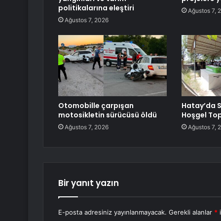
politikalarına eleştiri
Ağustos 7, 
Ağustos 7, 2026
Otomobille çarpışan
Hatay’da S
motosikletin sürücüsü öldü
Hoşgel Top
Ağustos 7, 2026
Ağustos 7, 
Bir yanıt yazın
E-posta adresiniz yayınlanmayacak.
Gerekli alanlar
*
i