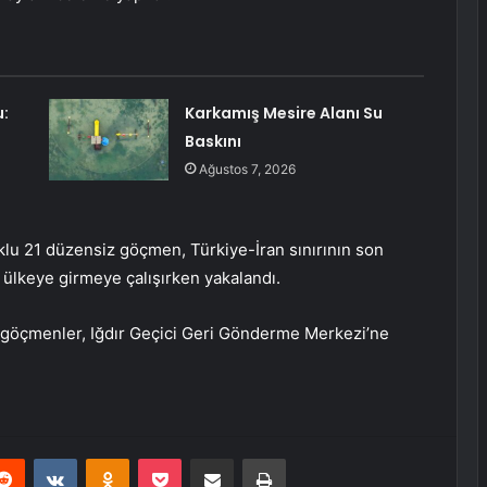
:
Karkamış Mesire Alanı Su
Baskını
Ağustos 7, 2026
klu 21 düzensiz göçmen, Türkiye-İran sınırının son
 ülkeye girmeye çalışırken yakalandı.
 göçmenler, Iğdır Geçici Geri Gönderme Merkezi’ne
erest
Reddit
VKontakte
Odnoklassniki
Pocket
E-Posta ile paylaş
Yazdır