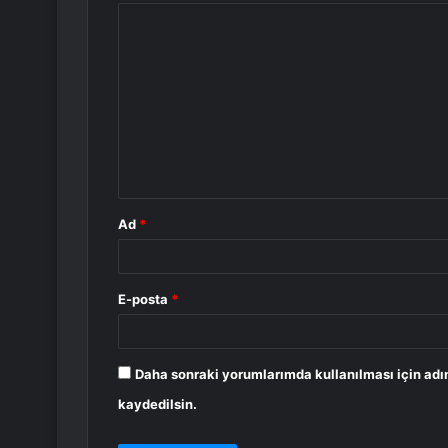
Y
o
r
u
m
*
Ad
*
E-posta
*
Daha sonraki yorumlarımda kullanılması için adı
kaydedilsin.