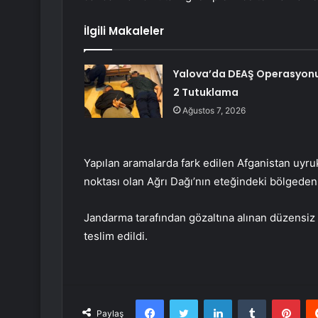
İlgili Makaleler
Yalova’da DEAŞ Operasyonu
2 Tutuklama
Ağustos 7, 2026
Yapılan aramalarda fark edilen Afganistan uyru
noktası olan Ağrı Dağı’nın eteğindeki bölgeden
Jandarma tarafından gözaltına alınan düzensiz
teslim edildi.
Facebook
Twitter
LinkedIn
Tumblr
Pint
Paylaş