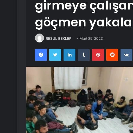
girmeye çalışan
göçmen yakala
RESUL BEKLER
Mart 29, 2023
Facebook
Twitter
LinkedIn
Tumblr
Pinterest
Reddit