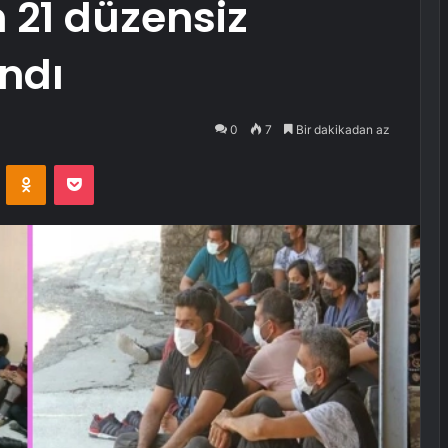
 21 düzensiz
ndı
0
7
Bir dakikadan az
VKontakte
Odnoklassniki
Pocket