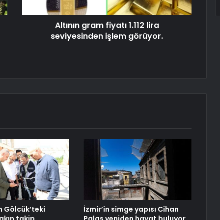
Altının gram fiyatı 1.112 lira
seviyesinden işlem görüyor.
n Gölcük’teki
İzmir’in simge yapısı Cihan
akın takip
Palas yeniden hayat buluyor