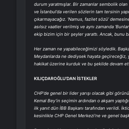
durum yaratmışlar. Bir zamanlar sembolik olan
ve İstanbul’da verilen sözlerin tam tersinin yapıl
çıkarmayacağız. ‘Namus, fazilet sözü’ demesine
asılsız vaatler verilmiş ve aynı zamanda ‘Bunl
ekip bizim için bir şeyler yarattı. Ancak, bunu 
Her zaman ne yapabileceğimizi söyledik. Başka
Meydanlarda ne dediysek hayata geçireceğiz, y
hakikat üzerine kurduk ve bu şekilde devam ett
KILIÇDAROĞLU’DAN İSTEKLER
CHP’de genel bir lider yarışı olacak gibi görün
Kemal Bey’in seçimin ardından o akşam yaptığı
ilk yanıt dün İBB Başkanı tarafından verildi. İk
kesinlikle CHP Genel Merkezi’ne ve genel başk