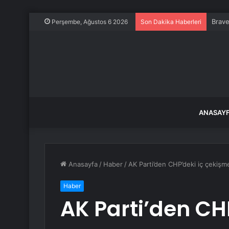
Brave
Perşembe, Ağustos 6 2026
Son Dakika Haberleri
ANASAY
Anasayfa
/
Haber
/
AK Parti’den CHP’deki iç çekişm
Haber
AK Parti’den CHP