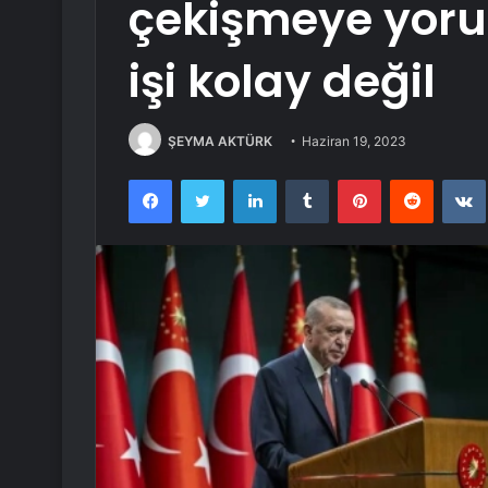
çekişmeye yor
işi kolay değil
ŞEYMA AKTÜRK
Haziran 19, 2023
Facebook
Twitter
LinkedIn
Tumblr
Pinterest
Reddit