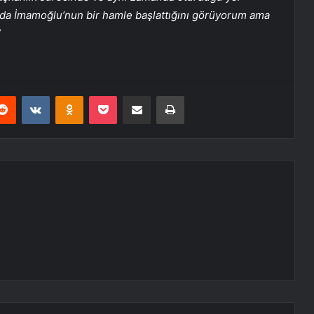
mda İmamoğlu’nun bir hamle başlattığını görüyorum ama
”
erest
Reddit
VKontakte
Odnoklassniki
Pocket
E-Posta ile paylaş
Yazdır