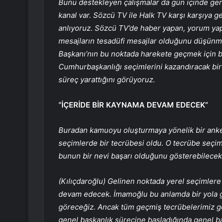
Bunu destekleyen çalışmalar da gün içinde ger
kanal var. Sözcü TV ile Halk TV karşı karşıya 
anlıyoruz. Sözcü TV’de haber yapan, yorum yapa
mesajların tesadüfi mesajlar olduğunu düşün
Başkanı’nın bu noktada harekete geçmek için bir
Cumhurbaşkanlığı seçimlerini kazandıracak bir 
süreç yarattığını görüyoruz.
“İÇERİDE BİR KAYNAMA DEVAM EDECEK”
Buradan kamuoyu oluşturmaya yönelik bir anket
seçimlerde bir tecrübesi oldu. O tecrübe seçim
bunun bir nevi başarı olduğunu gösterebilecek bi
(Kılıçdaroğlu) Gelinen noktada yerel seçimle
devam edecek. İmamoğlu bu anlamda bir yola gi
göreceğiz. Ancak tüm geçmiş tecrübelerimiz gö
genel başkanlık sürecine başladığında genel 