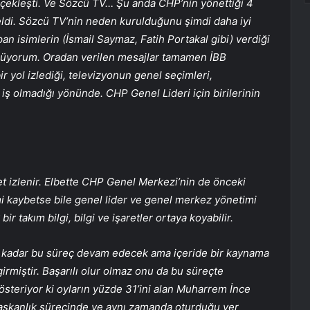
çekleşti. Ve Sözcü TV… Şu anda CHP’nin yönettiği 4
geldi. Sözcü TV’nin neden kurulduğunu şimdi daha iyi
n isimlerin (İsmail Saymaz, Fatih Portakal gibi) verdiği
müyorum. Oradan verilen mesajlar tamamen İBB
 yol izlediği, televizyonun genel seçimleri,
iş olmadığı yönünde. CHP Genel Lideri için birilerinin
 izlenir. Elbette CHP Genel Merkezi’nin de önceki
i kaybetse bile genel lider ve genel merkez yönetimi
r takım bilgi, bilgi ve işaretler ortaya koyabilir.
re kadar bu süreç devam edecek ama içeride bir kaynama
rmiştir. Başarılı olur olmaz onu da bu süreçte
steriyor ki oyların yüzde 31’ini alan Muharrem İnce
başkanlık sürecinde ve aynı zamanda oturduğu yer