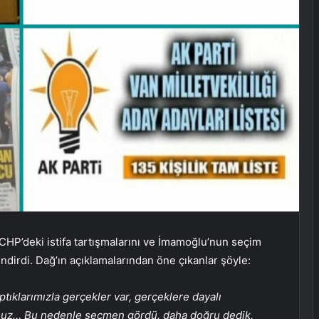
HP’deki istifa tartışmalarını ve İmamoğlu’nun seçim
endirdi. Dağ’ın açıklamalarından öne çıkanlar şöyle:
Yaptıklarımızla gerçekler var, gerçeklere dayalı
umuz… Bu nedenle seçmen gördü. daha doğru dedik,