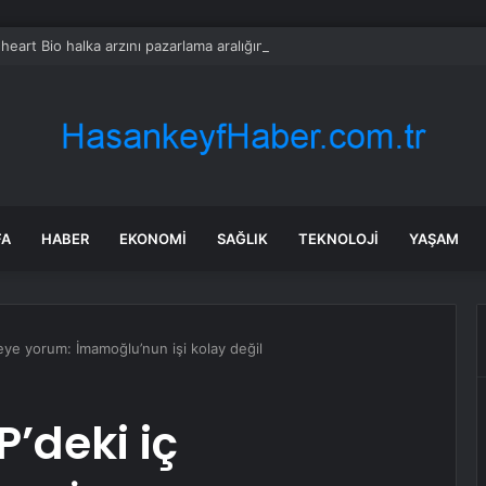
heart Bio halka arzını pazarlama aralığının üstünde fiyatlandırıyor
FA
HABER
EKONOMI
SAĞLIK
TEKNOLOJI
YAŞAM
eye yorum: İmamoğlu’nun işi kolay değil
’deki iç