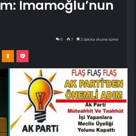
um: İmamoğlu’nun
0
7
2 dakika okuma süresi
VKontakte
Odnoklassniki
Pocket