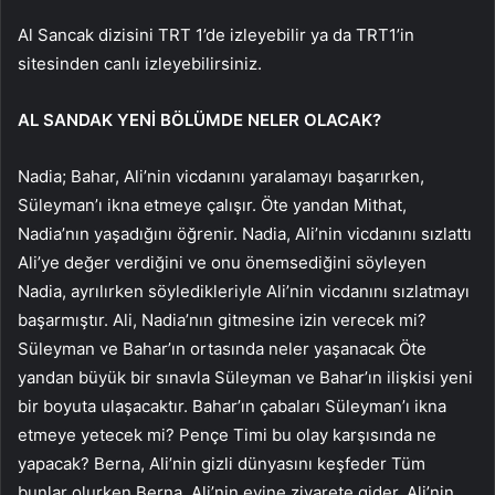
Al Sancak dizisini TRT 1’de izleyebilir ya da TRT1’in
sitesinden canlı izleyebilirsiniz.
AL SANDAK YENİ BÖLÜMDE NELER OLACAK?
Nadia; Bahar, Ali’nin vicdanını yaralamayı başarırken,
Süleyman’ı ikna etmeye çalışır. Öte yandan Mithat,
Nadia’nın yaşadığını öğrenir. Nadia, Ali’nin vicdanını sızlattı
Ali’ye değer verdiğini ve onu önemsediğini söyleyen
Nadia, ayrılırken söyledikleriyle Ali’nin vicdanını sızlatmayı
başarmıştır. Ali, Nadia’nın gitmesine izin verecek mi?
Süleyman ve Bahar’ın ortasında neler yaşanacak Öte
yandan büyük bir sınavla Süleyman ve Bahar’ın ilişkisi yeni
bir boyuta ulaşacaktır. Bahar’ın çabaları Süleyman’ı ikna
etmeye yetecek mi? Pençe Timi bu olay karşısında ne
yapacak? Berna, Ali’nin gizli dünyasını keşfeder Tüm
bunlar olurken Berna, Ali’nin evine ziyarete gider. Ali’nin