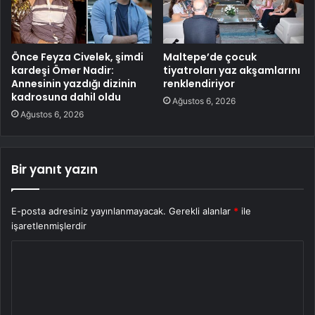
Önce Feyza Civelek, şimdi
Maltepe’de çocuk
kardeşi Ömer Nadir:
tiyatroları yaz akşamlarını
Annesinin yazdığı dizinin
renklendiriyor
kadrosuna dahil oldu
Ağustos 6, 2026
Ağustos 6, 2026
Bir yanıt yazın
E-posta adresiniz yayınlanmayacak.
Gerekli alanlar
*
ile
işaretlenmişlerdir
Y
o
r
u