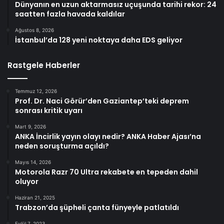
Dünyanın en uzun aktarmasız uçuşunda tarihi rekor: 24
saatten fazla havada kaldılar
Ağustos 8, 2026
İstanbul’da 128 yeni noktaya daha EDS geliyor
Rastgele Haberler
Temmuz 12, 2026
Prof. Dr. Naci Görür’den Gaziantep’teki deprem
sonrası kritik uyarı
Mart 9, 2026
ANKA İncirlik yayın olayı nedir? ANKA Haber Ajası’na
neden soruşturma açıldı?
Mayıs 14, 2026
Motorola Razr 70 Ultra rekabete en tepeden dahil
oluyor
Haziran 21, 2025
Trabzon’da şüpheli çanta fünyeyle patlatıldı
Eylül 7, 2023