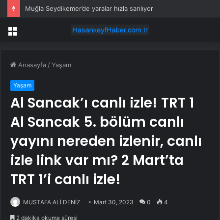
Muğla Seydikemer’de yaralar hızla sarılıyor
Menü
Anasayfa
/
Yaşam
Yaşam
Al Sancak’ı canlı izle! TRT 1
Al Sancak 5. bölüm canlı
yayını nereden izlenir, canlı
izle link var mı? 2 Mart’ta
TRT 1’i canlı izle!
MUSTAFA ALİ DENİZ
Mart 30, 2023
0
4
2 dakika okuma süresi