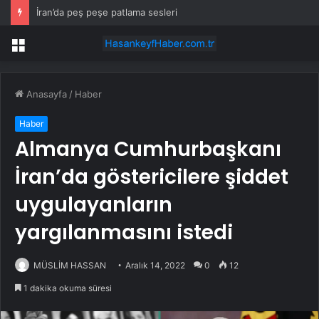
İran’da peş peşe patlama sesleri
Menü
Anasayfa
/
Haber
Haber
Almanya Cumhurbaşkanı
İran’da göstericilere şiddet
uygulayanların
yargılanmasını istedi
MÜSLİM HASSAN
Aralık 14, 2022
0
12
1 dakika okuma süresi