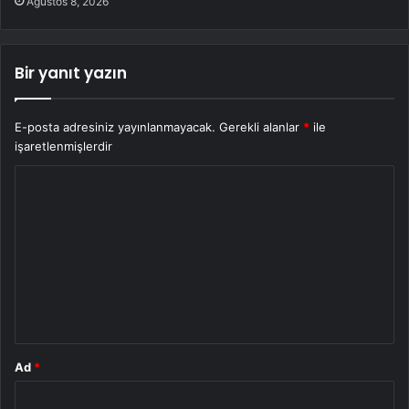
Ağustos 8, 2026
Bir yanıt yazın
E-posta adresiniz yayınlanmayacak.
Gerekli alanlar
*
ile
işaretlenmişlerdir
Y
o
r
u
m
*
Ad
*