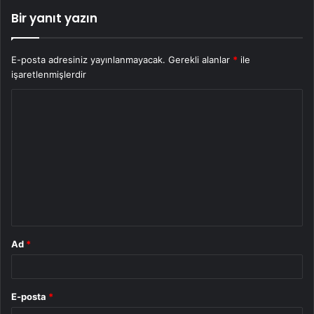
Bir yanıt yazın
E-posta adresiniz yayınlanmayacak.
Gerekli alanlar
*
ile
işaretlenmişlerdir
Y
o
r
u
m
*
Ad
*
E-posta
*