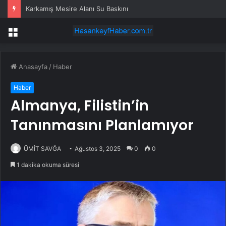
Karkamış Mesire Alanı Su Baskını
Menü
Anasayfa
/
Haber
Haber
Almanya, Filistin’in
Tanınmasını Planlamıyor
ÜMİT SAVĞA
Ağustos 3, 2025
0
0
1 dakika okuma süresi