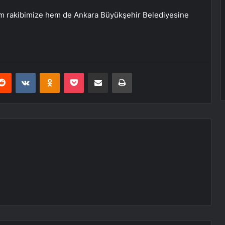
 rakibimize hem de Ankara Büyükşehir Belediyesine
erest
Reddit
VKontakte
Odnoklassniki
Pocket
E-Posta ile paylaş
Yazdır