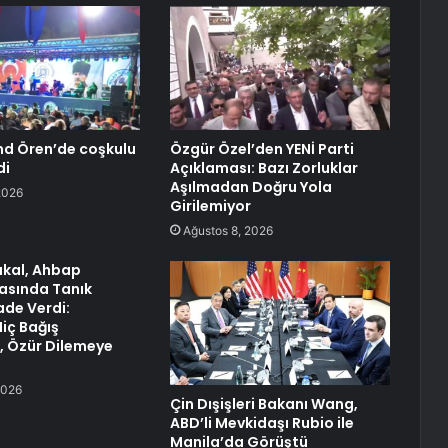
d Ören’de coşkulu
Özgür Özel’den YENİ Parti
di
Açıklaması: Bazı Zorluklar
Aşılmadan Doğru Yola
2026
Girilemiyor
Ağustos 8, 2026
akal, Ahbap
asında Tanık
fade Verdi:
iç Bağış
 Özür Dilemeye
2026
Çin Dışişleri Bakanı Wang,
ABD’li Mevkidaşı Rubio ile
Manila’da Görüştü