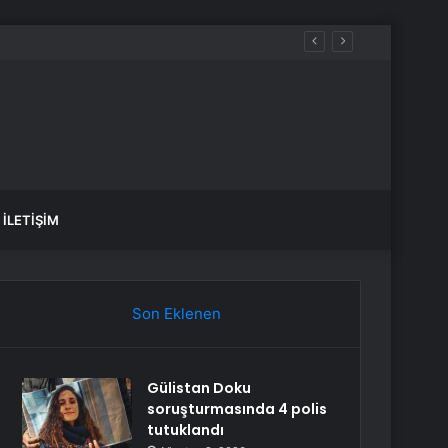
aldılar
İLETIŞIM
Son Eklenen
Gülistan Doku
soruşturmasında 4 polis
tutuklandı