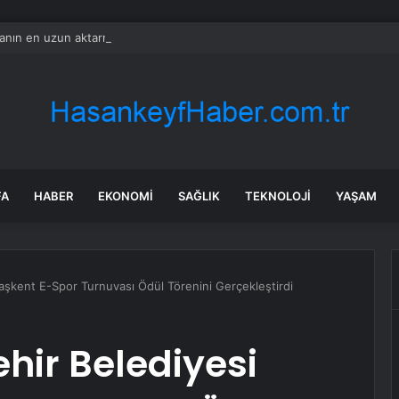
nın en uzun aktarmasız uçuşunda tarihi rekor: 24 saatten fazla havada k
FA
HABER
EKONOMI
SAĞLIK
TEKNOLOJI
YAŞAM
aşkent E-Spor Turnuvası Ödül Törenini Gerçekleştirdi
hir Belediyesi