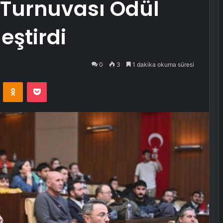
 Turnuvası Ödül
eştirdi
0
3
1 dakika okuma süresi
VKontakte
Odnoklassniki
Pocket