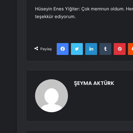
Hüseyin Enes Yiğiter: Çok memnun oldum. Hem
teşekkür ediyorum.
Facebook
Twitter
LinkedIn
Tumblr
Pint
Paylaş
ŞEYMA AKTÜRK