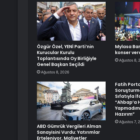
Özgür Özel, YENİ Parti’nin
Mylasa Ban
Kurucular Kurulu
konser ver
Toplantısında Oy Birliğiyle
Ağustos 8, 
Genel Başkan Seçildi
Ağustos 8, 2026
Fatih Port
Soruşturm
Sıfatıyla İ
“Ahbap’a H
Yapmadım,
Hazırım”
Ağustos 7, 
ABD Gümrük Vergileri Alman
Sanayisini Vurdu: Yatırımlar
Erteleniyor, Maliyetler