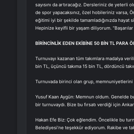
sayısını da artıracağız. Dersleriniz de yeterli 
de spor yapacaksınız, özel hobileriniz varsa, Ön
eğitimi iyi bir şekilde tamamladığınızda hayat s
Hepinize keyifli bir yaşam diliyorum. “Başarıla
BİRİNCİNLİK EDEN EKİBİNE 50 BİN TL PARA 
Turnuvayı kazanan tüm takımlara madalya verilir
bin TL, üçüncü takıma 15 bin TL, dördüncü takım
Turnuvada birinci olan grup, memnuniyetlerini ş
Yusuf Kaan Aygün: Memnun oldum. Genelde bu 
bir turnuvaydı. Bize bu fırsatı verdiği için An
Hakan Efe Biz: Çok eğlendim. Öncelikle bu tur
Belediyesi’ne teşekkür ediyorum. Rakibe ve tak