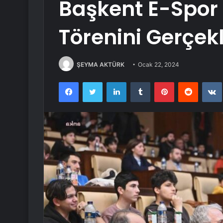
Başkent E-Spor
Törenini Gerçekl
ŞEYMA AKTÜRK
Ocak 22, 2024
Facebook
Twitter
LinkedIn
Tumblr
Pinterest
Reddit