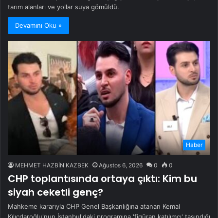
tarım alanları ve yollar suya gömüldü.
Devamını Oku »
Haber
MEHMET HAZBİN KAZBEK
Ağustos 6, 2026
0
0
CHP toplantısında ortaya çıktı: Kim bu
siyah ceketli genç?
Mahkeme kararıyla CHP Genel Başkanlığına atanan Kemal
Kılıçdaroğlu'nun İstanbul'daki programına 'figüran katılımcı' taşındığı