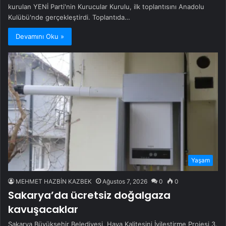
kurulan YENİ Parti'nin Kurucular Kurulu, ilk toplantısını Anadolu
Kulübü'nde gerçekleştirdi. Toplantıda…
Devamını Oku »
Yaşam
MEHMET HAZBİN KAZBEK
Ağustos 7, 2026
0
0
Sakarya’da ücretsiz doğalgaza
kavuşacaklar
Sakarya Büyükşehir Belediyesi, Hava Kalitesini İyileştirme Projesi 3.