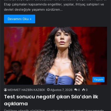
Etap çalışmaları kapsamında engelliler, yaşlılar, ihtiyaç sahipleri ve
devlet desteğiyle yaşamını sürdüren…
Devamını Oku »
Yaşam
MEHMET HAZBİN KAZBEK
Ağustos 7, 2026
0
0
Test sonucu negatif çıkan Sıla’dan ilk
açıklama
Ünlülere yönelik yürütülen uyuşturucu soruşturması kapsamında