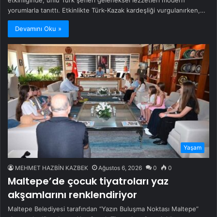
etkinliğinde, ünlü Türk şefleri geleneksel lezzetleri modern
yorumlarla tanıttı. Etkinlikte Türk-Kazak kardeşliği vurgulanırken,…
Devamını Oku »
Yaşam
MEHMET HAZBİN KAZBEK
Ağustos 6, 2026
0
0
Maltepe’de çocuk tiyatroları yaz
akşamlarını renklendiriyor
Maltepe Belediyesi tarafından “Yazın Buluşma Noktası Maltepe”