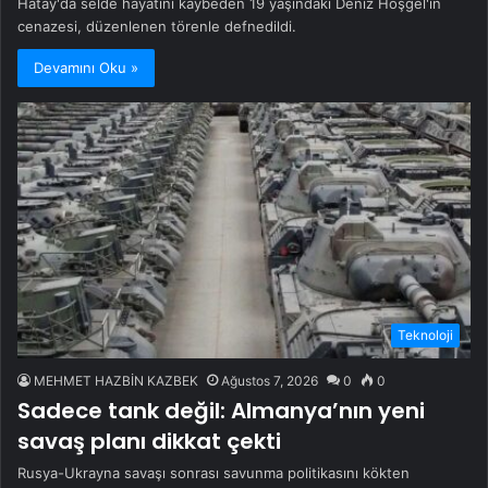
Hatay'da selde hayatını kaybeden 19 yaşındaki Deniz Hoşgel'in
cenazesi, düzenlenen törenle defnedildi.
Devamını Oku »
Teknoloji
MEHMET HAZBİN KAZBEK
Ağustos 7, 2026
0
0
Sadece tank değil: Almanya’nın yeni
savaş planı dikkat çekti
Rusya-Ukrayna savaşı sonrası savunma politikasını kökten