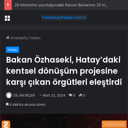
28 kilometre uzunluğundaki Kanuni Bulvarının 20 kilometrelik kısmı ulaşıma açıldı
Menü
Anasayfa
/
Haber
Haber
Bakan Özhaseki, Hatay’daki
kentsel dönüşüm projesine
karşı çıkan örgütleri eleştirdi
DİLAN BİÇER
Mart 23, 2024
0
0
4 dakika okuma süresi