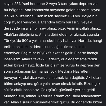
sayısı 231. Yani her sene 2 veya 3 tane yıkıcı deprem var
bu bölgede. Ana karamızda meydana gelen deprem sayısı
ise 60’ın üzerinde. Ölen insan sayımız 130 bin. Böyle bir
coğrafyada yaşıyoruz. Efendim bizim burası 3. veya 4.
derecede inşallah bir şey olmaz bize. Amin inşallah olmaz.
Allah’tan dileğimiz o. Ama tedbiri elden bırakırsak şuanda
Türkiye’de 500’e yakın hareketli fay hattı var. Nerede, hangi
tarihte nasıl bir şiddette kırılacağını kimse tahmin
edemiyor. Başımıza büyük felaketler gelir. Elbette inançlı
insanlarız. Allah’a tevekkül ederiz, dua ederiz ama tedbiri
elden bırakamayız. İkide bir dizimize vurup ta deprem den
sonra ağlamanın bir manası yok. Mevlana Hazretleri
buyuyor ki, akıl dize vurup ah etmek için değildir. Akıl olanı
bitine anlayıp ona göre yola revan olmak içindir. Bizde çok
şükür akıllı insanlarız. Çok şükür gücümüz yerine geldi.
Mühendislik, mimarlık fakültelerimiz var. Bilim adamlarımız
var. Allah’a şükür hükümetlerimiz güçlü. Bu dönemde bizim