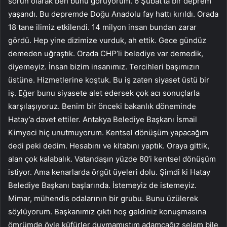
sorun olarak ben bunu görüyorum. 6 Şubat’ta bir deprem
yaşandı. Bu depremde Doğu Anadolu fay hattı kırıldı. Orada
18 tane ilimiz etkilendi. 14 milyon insan bundan zarar
gördü. Hep yine dizimize vurduk, ah ettik. Gece gündüz
demeden uğraştık. Orada CHP’li belediye var demedik,
diyemeyiz. İnsan bizim insanımız. Tercihleri başımızın
üstüne. Hizmetlerine koştuk. Bu iş zaten siyaset üstü bir
iş. Eğer bunu siyasete alet edersek çok acı sonuçlarla
karşılaşıyoruz. Benim bir önceki bakanlık döneminde
Hatay’a davet ettiler. Antakya Belediye Başkanı İsmail
Kimyeci hiç unutmuyorum. Kentsel dönüşüm yapacağım
dedi peki dedim. Hesabını ve kitabını yaptık. Oraya gittik,
alan çok kalabalık. Vatandaşın yüzde 80’i kentsel dönüşüm
istiyor. Ama kenarlarda örgüt üyeleri dolu. Şimdi ki Hatay
Belediye Başkanı başlarında. İstemeyiz de istemeyiz.
Mimar, mühendis odalarının bir grubu. Bunu üzülerek
söylüyorum. Başkanımız çıktı hoş geldiniz konuşmasına
ömrümde öyle küfürler duymamıştım adamcağız selam bile