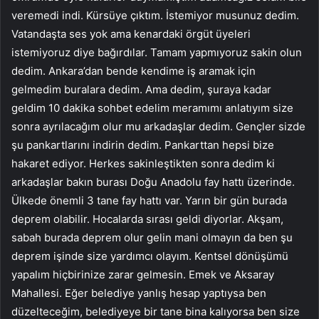
veremedi indi. Kürsüye çıktım. İstemiyor musunuz dedim.
Vatandaşta ses yok ama kenardaki örgüt üyeleri
istemiyoruz diye bağırdılar. Tamam yapmıyoruz sakin olun
dedim. Ankara’dan bende kendime iş aramak için
gelmedim buralara dedim. Ama dedim, şuraya kadar
geldim 10 dakika sohbet edelim meramımı anlatıyım size
sonra ayrılacağım olur mu arkadaşlar dedim. Gençler sizde
şu pankartlarını indirin dedim. Pankarttan hepsi bize
hakaret ediyor. Herkes sakinleştikten sonra dedim ki
arkadaşlar bakın burası Doğu Anadolu fay hattı üzerinde.
Ülkede önemli 3 tane fay hattı var. Yarın bir gün burada
deprem olabilir. Hocalarda sırası geldi diyorlar. Akşam,
sabah burada deprem olur gelin mani olmayın da ben şu
deprem işinde size yardımcı olayım. Kentsel dönüşümü
yapalım hiçbirinize zarar gelmesin. Emek ve Aksaray
Mahallesi. Eğer belediye yanlış hesap yaptıysa ben
düzelteceğim, belediyeye bir tane bina kalıyorsa ben size