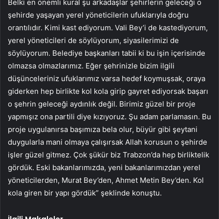
Belki en önemli kural şu arkadaşlar şehirlerin geleceği o
şehirde yaşayan yerel yöneticilerin ufuklarıyla doğru
orantılıdır. Kimi kast ediyorum. Vali Bey’i de kastediyorum,
yerel yöneticileri de söylüyorum, siyasilerimizi de
söylüyorum. Belediye başkanları tabii ki bu işin içerisinde
olmazsa olmazlarımız. Eğer şehrinizle bizim ilgili
düşünceleriniz ufuklarımız varsa hedef koymuşsak, oraya
giderken hep birlikte kol kola girip gayret ediyorsak başarı
o şehrin geleceği aydınlık değil. Birimiz güzel bir proje
yapmışız ona partili diye kızıyoruz. Şu adam parlamasın. Bu
proje uygulanırsa başımıza bela olur, büyür gibi şeytani
duygularla mani olmaya çalışırsak Allah korusun o şehirde
işler güzel gitmez. Çok şükür biz Trabzon’da hep birliktelik
gördük. Eski bakanlarımızda, yeni bakanlarımızdan yerel
yöneticilerden, Murat Bey’den, Ahmet Metin Bey’den. Kol
kola giren bir yapı gördük” şeklinde konuştu.