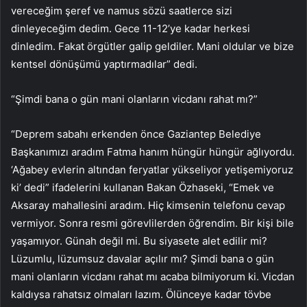
vereceğim şeref ve namus sözü saatlerce sizi
dinleyeceğim dedim. Gece 11-12’ye kadar herkesi
dinledim. Fakat örgütler galip geldiler. Mani oldular ve bize
kentsel dönüşümü yaptırmadılar” dedi.
“Şimdi bana o gün mani olanların vicdanı rahat mı?”
“Deprem sabahı erkenden önce Gaziantep Belediye
Başkanımızı aradım Fatma hanım hüngür hüngür ağlıyordu.
‘Ağabey evlerin altından feryatlar yükseliyor yetişemiyoruz
ki’ dedi” ifadelerini kullanan Bakan Özhaseki, “Emek ve
Aksaray mahallesini aradım. Hiç kimsenin telefonu cevap
vermiyor. Sonra resmi görevlilerden öğrendim. Bir kişi bile
yaşamıyor. Günah değil mi. Bu siyasete alet edilir mi?
Lüzumlu, lüzumsuz davalar açılır mı? Şimdi bana o gün
mani olanların vicdanı rahat mı acaba bilmiyorum ki. Vicdan
kaldıysa rahatsız olmaları lazım. Ölünceye kadar tövbe