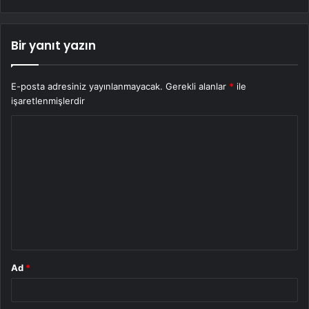
Bir yanıt yazın
E-posta adresiniz yayınlanmayacak.
Gerekli alanlar
*
ile
işaretlenmişlerdir
Y
o
r
u
m
*
Ad
*