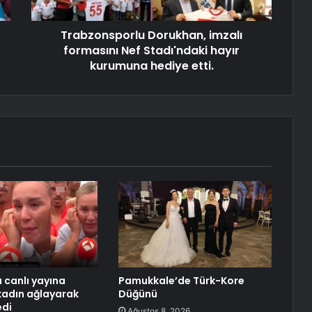
Trabzonsporlu Dorukhan, imzalı
formasını Nef Stadı'ndaki hayır
kurumuna hediye etti.
 canlı yayına
Pamukkale’de Türk-Kore
kadın ağlayarak
Düğünü
edi
Ağustos 8, 2026