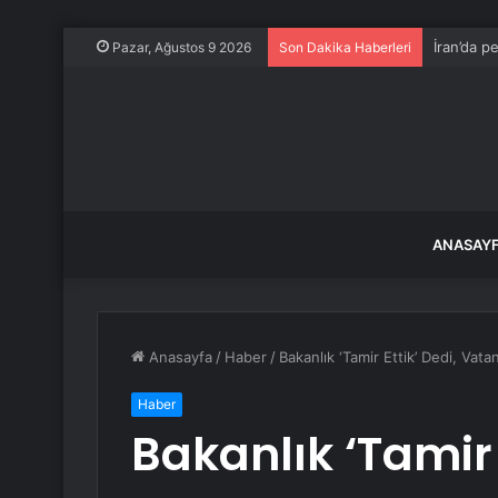
İran’da p
Pazar, Ağustos 9 2026
Son Dakika Haberleri
ANASAY
Anasayfa
/
Haber
/
Bakanlık ‘Tamir Ettik’ Dedi, Vat
Haber
Bakanlık ‘Tamir 