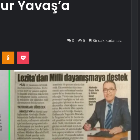
ur Yavaş’a
0
5
Bir dakikadan az
VKontakte
Odnoklassniki
Pocket