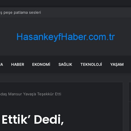
eş peşe patlama sesleri
FA
HABER
EKONOMI
SAĞLIK
TEKNOLOJI
YAŞAM
andaş Mansur Yavaş’a Teşekkür Etti
Ettik’ Dedi,