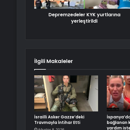
Depremzedeler KYK yurtlarına
yerleştirildi
İlgili Makaleler
İsrailli Asker Gazze’deki
İspanya’da
Travmayla İntihar Etti
bağlanan 
yardım ist
Ağustos 8, 2026