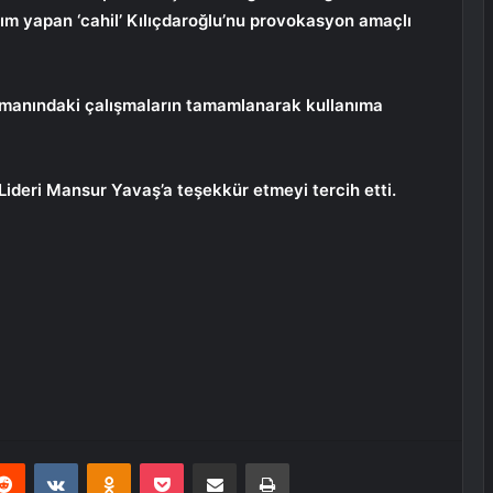
ım yapan ‘cahil’ Kılıçdaroğlu’nu provokasyon amaçlı
imanındaki çalışmaların tamamlanarak kullanıma
Lideri Mansur Yavaş’a teşekkür etmeyi tercih etti.
erest
Reddit
VKontakte
Odnoklassniki
Pocket
E-Posta ile paylaş
Yazdır