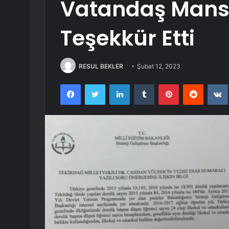
Vatandaş Mans
Teşekkür Etti
RESUL BEKLER
Şubat 12, 2023
Facebook
Twitter
LinkedIn
Tumblr
Pinterest
Reddit