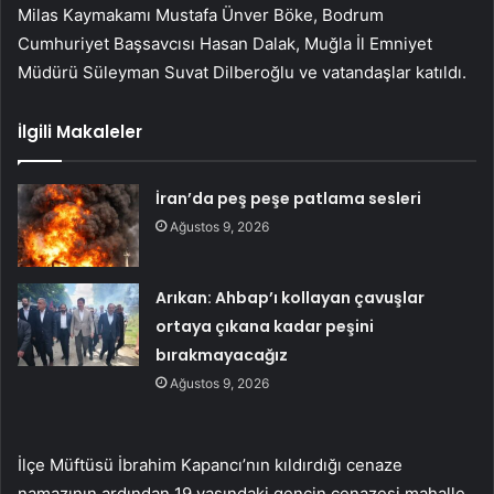
Milas Kaymakamı Mustafa Ünver Böke, Bodrum
Cumhuriyet Başsavcısı Hasan Dalak, Muğla İl Emniyet
Müdürü Süleyman Suvat Dilberoğlu ve vatandaşlar katıldı.
İlgili Makaleler
İran’da peş peşe patlama sesleri
Ağustos 9, 2026
Arıkan: Ahbap’ı kollayan çavuşlar
ortaya çıkana kadar peşini
bırakmayacağız
Ağustos 9, 2026
İlçe Müftüsü İbrahim Kapancı’nın kıldırdığı cenaze
namazının ardından 19 yaşındaki gencin cenazesi mahalle