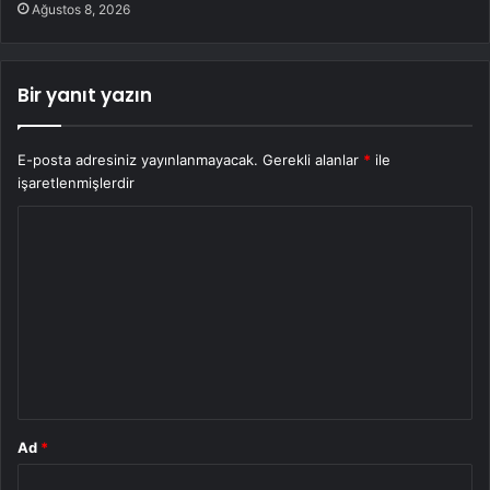
Ağustos 8, 2026
Bir yanıt yazın
E-posta adresiniz yayınlanmayacak.
Gerekli alanlar
*
ile
işaretlenmişlerdir
Y
o
r
u
m
*
Ad
*