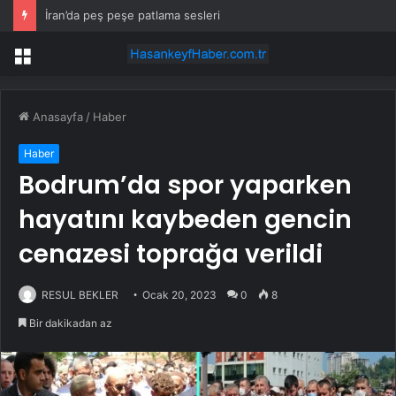
İran’da peş peşe patlama sesleri
Menü
Anasayfa
/
Haber
Haber
Bodrum’da spor yaparken
hayatını kaybeden gencin
cenazesi toprağa verildi
RESUL BEKLER
Ocak 20, 2023
0
8
Bir dakikadan az