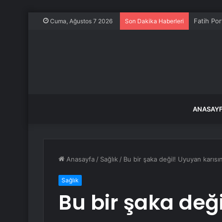
Fatih Por
Cuma, Ağustos 7 2026
Son Dakika Haberleri
ANASAY
Anasayfa
/
Sağlık
/
Bu bir şaka değil! Uyuyan karısın
Sağlık
Bu bir şaka değ