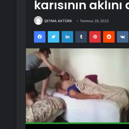
karısının aklını
ŞEYMA AKTÜRK
Temmuz 29, 2023
Facebook
Twitter
LinkedIn
Tumblr
Pinterest
Reddit