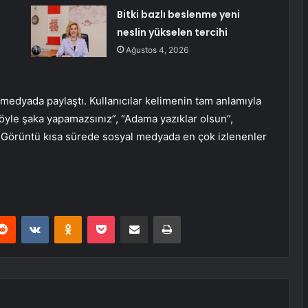
Bitki bazlı beslenme yeni
neslin yükselen tercihi
Ağustos 4, 2026
medyada paylaştı. Kullanıcılar kelimenin tam anlamıyla
öyle şaka yapamazsınız”, “Adama yazıklar olsun”,
 Görüntü kısa sürede sosyal medyada en çok izlenenler
erest
Reddit
VKontakte
Odnoklassniki
Pocket
E-Posta ile paylaş
Yazdır