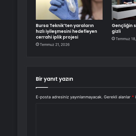
Bursa Teknik’ten yaraların
Gençliğin s
hızlı iyileşmesini hedefleyen
gizli
cerrahi iplik projesi
Temmuz 18,
Temmuz 21, 2026
Bir yanıt yazın
E-posta adresiniz yayınlanmayacak.
Gerekli alanlar
*
i
Y
o
r
u