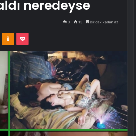
 aldı neredeyse
0
13
Bir dakikadan az
VKontakte
Odnoklassniki
Pocket