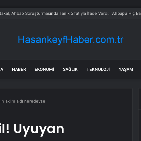
takal, Ahbap Soruşturmasında Tanık Sıfatıyla İfade Verdi: “Ahbap’a Hiç 
FA
HABER
EKONOMI
SAĞLIK
TEKNOLOJI
YAŞAM
ın aklını aldı neredeyse
il! Uyuyan