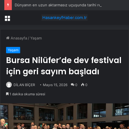
Dünyanın en uzun aktarmasız uçuşunda tarihi rekor: 24 saatten fazla havada kaldılar
Menü
Anasayfa
/
Yaşam
Yaşam
Bursa Nilüfer’de dev festival
için geri sayım başladı
DİLAN BİÇER
Mayıs 15, 2026
0
0
1 dakika okuma süresi