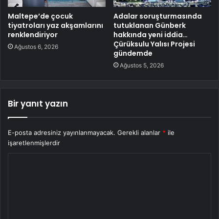
Maltepe’de çocuk
Adalar soruşturmasında
tiyatroları yaz akşamlarını
tutuklanan Günberk
renklendiriyor
hakkında yeni iddia…
Çürüksulu Yalısı Projesi
Ağustos 6, 2026
gündemde
Ağustos 5, 2026
Bir yanıt yazın
E-posta adresiniz yayınlanmayacak.
Gerekli alanlar
*
ile
işaretlenmişlerdir
Y
o
r
u
m