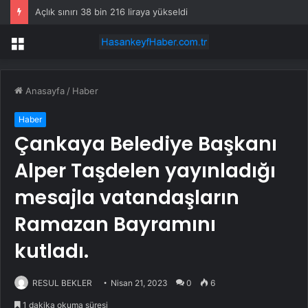
Açlık sınırı 38 bin 216 liraya yükseldi
Menü
Anasayfa
/
Haber
Haber
Çankaya Belediye Başkanı
Alper Taşdelen yayınladığı
mesajla vatandaşların
Ramazan Bayramını
kutladı.
RESUL BEKLER
Nisan 21, 2023
0
6
1 dakika okuma süresi