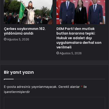
Çerkes soykırımının 162.
DEM Parti’den mutlak
yıldönümü anıldı
butlan kararına tepki:
Hukuk ve adalet dışı
Ağustos 5, 2026
uygulamalara derhal son
verilmeli
Ağustos 5, 2026
Bir yanıt yazın
E-posta adresiniz yayınlanmayacak.
Gerekli alanlar
*
ile
işaretlenmişlerdir
Y
o