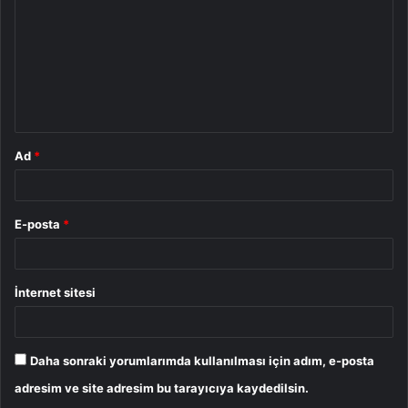
r
u
m
*
Ad
*
E-posta
*
İnternet sitesi
Daha sonraki yorumlarımda kullanılması için adım, e-posta
adresim ve site adresim bu tarayıcıya kaydedilsin.