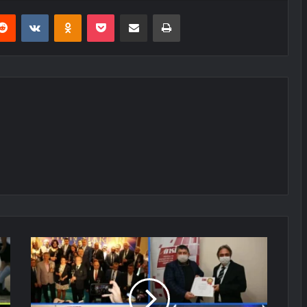
erest
Reddit
VKontakte
Odnoklassniki
Pocket
E-Posta ile paylaş
Yazdır