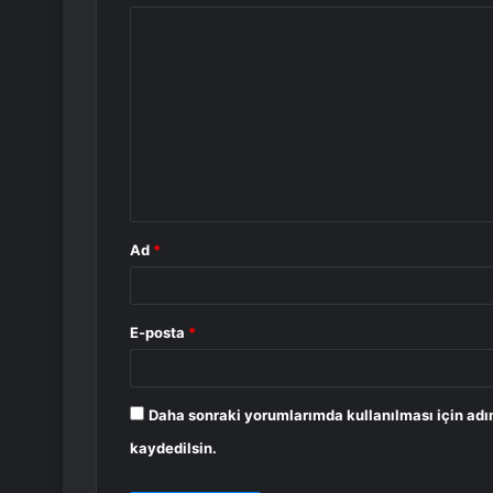
Y
o
r
u
m
*
Ad
*
E-posta
*
Daha sonraki yorumlarımda kullanılması için adı
kaydedilsin.