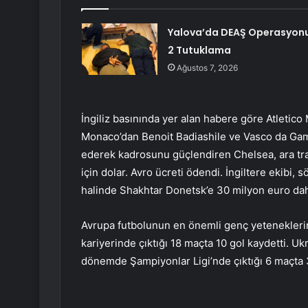
Yalova’da DEAŞ Operasyonu
2 Tutuklama
Ağustos 7, 2026
İngiliz basınında yer alan habere göre Atletico
Monaco’dan Benoit Badiashile ve Vasco da Gam
ederek kadrosunu güçlendiren Chelsea, ara tr
için dolar. Avro ücreti ödendi. İngiltere ekibi, 
halinde Shakhtar Donetsk’e 30 milyon euro da
Avrupa futbolunun en önemli genç yeteneklerin
kariyerinde çıktığı 18 maçta 10 gol kaydetti. U
dönemde Şampiyonlar Ligi’nde çıktığı 6 maçta 3