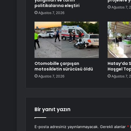
yangınları ve tarım
projelere y
politikalarına eleştiri
Ağustos 7, 
Ağustos 7, 2026
Otomobille çarpışan
Hatay’da S
motosikletin sürücüsü öldü
Hoşgel Top
Ağustos 7, 2026
Ağustos 7, 
Bir yanıt yazın
E-posta adresiniz yayınlanmayacak.
Gerekli alanlar
*
i