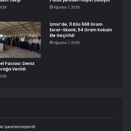
akın takip
Palas yeniden hayat buluyor
2026
Ağustos 7, 2026
İzmir’de, 11 Kilo 568 Gram
Esrar-Skank, 54 Gram Kokain
Ele Geçirildi
Ağustos 7, 2026
el Faciası: Deniz
rağa Verildi
2026
le işaretlenmişlerdir