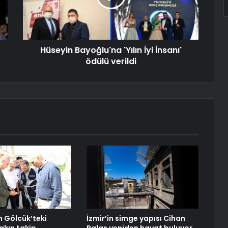
Hüseyin Bayoğlu'na 'Yılın İyi İnsanı'
ödülü verildi
n Gölcük’teki
İzmir’in simge yapısı Cihan