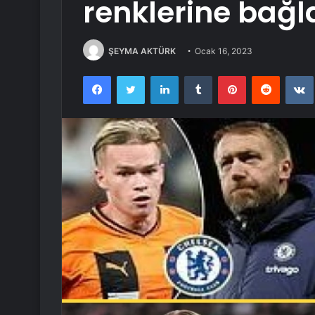
renklerine bağl
ŞEYMA AKTÜRK
Ocak 16, 2023
Facebook
Twitter
LinkedIn
Tumblr
Pinterest
Reddit