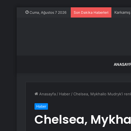
Karkamış
Cuma, Ağustos 7 2026
Son Dakika Haberleri
ANASAY
Anasayfa
/
Haber
/
Chelsea, Mykhailo Mudryk’i renk
Haber
Chelsea, Mykhai