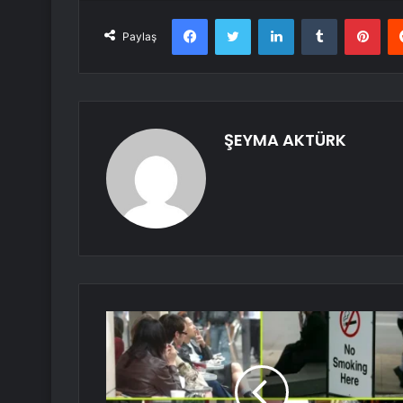
Facebook
Twitter
LinkedIn
Tumblr
Pint
Paylaş
ŞEYMA AKTÜRK