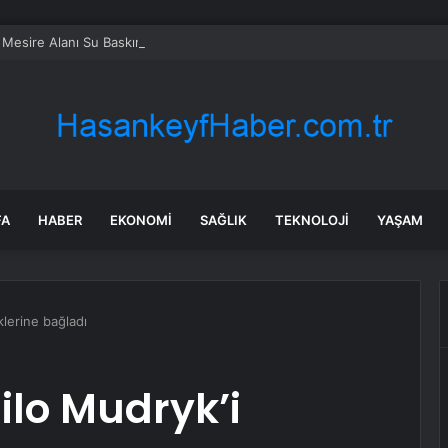
 Mesire Alanı Su Baskını
FA
HABER
EKONOMI
SAĞLIK
TEKNOLOJI
YAŞAM
lerine bağladı
lo Mudryk’i