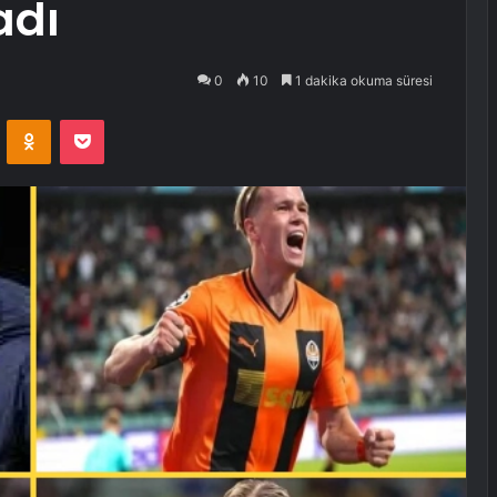
adı
0
10
1 dakika okuma süresi
VKontakte
Odnoklassniki
Pocket