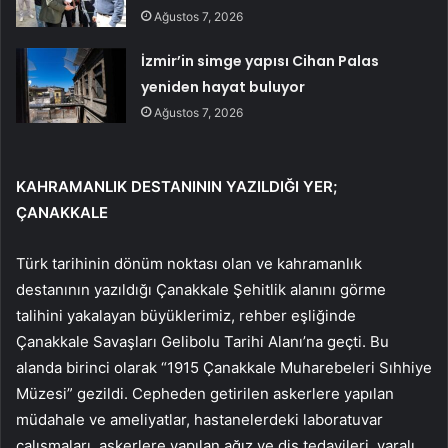
Ağustos 7, 2026
İzmir’in simge yapısı Cihan Palas
yeniden hayat buluyor
Ağustos 7, 2026
KAHRAMANLIK DESTANININ YAZILDIĞI YER;
ÇANAKKALE
Türk tarihinin dönüm noktası olan ve kahramanlık
destanının yazıldığı Çanakkale Şehitlik alanını görme
talihini yakalayan büyüklerimiz, rehber eşliğinde
Çanakkale Savaşları Gelibolu Tarihi Alanı’na geçti. Bu
alanda birinci olarak “1915 Çanakkale Muharebeleri Sıhhiye
Müzesi” gezildi. Cepheden getirilen askerlere yapılan
müdahale ve ameliyatlar, hastanelerdeki laboratuvar
çalışmaları, askerlere yapılan ağız ve diş tedavileri, yaralı