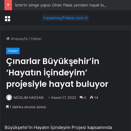
İzmir’in simge yapısı Cihan Palas yeniden hayat buluyor
Menü
Anasayfa
/
Haber
Haber
Çınarlar Büyükşehir’in
‘Hayatın İçindeyim’
projesiyle hayat buluyor
MÜSLİM HASSAN
Kasım 17, 2022
0
14
1 dakika okuma süresi
Büyükşehir’in Hayatın İçindeyim Projesi kapsamında