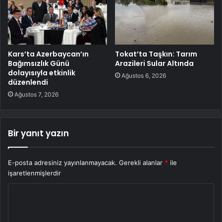
Kars’ta Azerbaycan’ın
Tokat’ta Taşkın: Tarım
Bağımsızlık Günü
Arazileri Sular Altında
dolayısıyla etkinlik
Ağustos 6, 2026
düzenlendi
Ağustos 7, 2026
Bir yanıt yazın
E-posta adresiniz yayınlanmayacak.
Gerekli alanlar
*
ile
işaretlenmişlerdir
Y
o
r