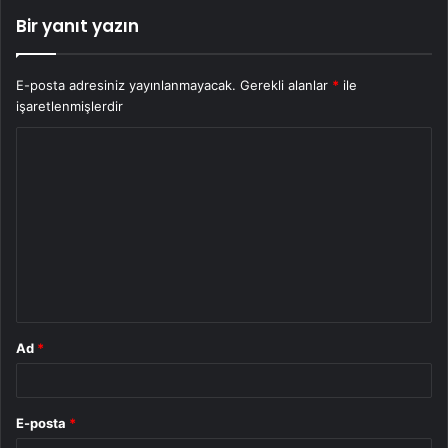
Bir yanıt yazın
E-posta adresiniz yayınlanmayacak.
Gerekli alanlar
*
ile
işaretlenmişlerdir
Y
o
r
u
m
*
Ad
*
E-posta
*