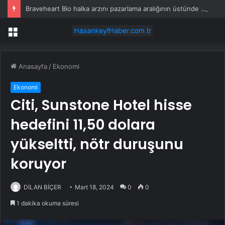
Braveheart Bio halka arzını pazarlama aralığının üstünde fiyatlandırıyor
Menü
Anasayfa
/
Ekonomi
Ekonomi
Citi, Sunstone Hotel hisse
hedefini 11,50 dolara
yükseltti, nötr duruşunu
koruyor
DİLAN BİÇER
Mart 18, 2024
0
0
1 dakika okuma süresi