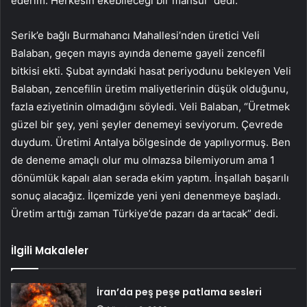
ederim. Herkesin ekebileceği bir mahsul” dedi.
Serik’e bağlı Burmahancı Mahallesi’nden üretici Veli
Balaban, geçen mayıs ayında deneme gayeli zencefil
bitkisi ekti. Şubat ayındaki hasat periyodunu bekleyen Veli
Balaban, zencefilin üretim maliyetlerinin düşük olduğunu,
fazla eziyetinin olmadığını söyledi. Veli Balaban, “Üretmek
güzel bir şey, yeni şeyler denemeyi seviyorum. Çevrede
duydum. Üretimi Antalya bölgesinde de yapılıyormuş. Ben
de deneme amaçlı olur mu olmazsa bilemiyorum ama 1
dönümlük kapalı alan serada ekim yaptım. İnşallah başarılı
sonuç alacağız. İlçemizde yeni yeni denenmeye başladı.
Üretim arttığı zaman Türkiye’de pazarı da artacak” dedi.
İlgili Makaleler
İran’da peş peşe patlama sesleri