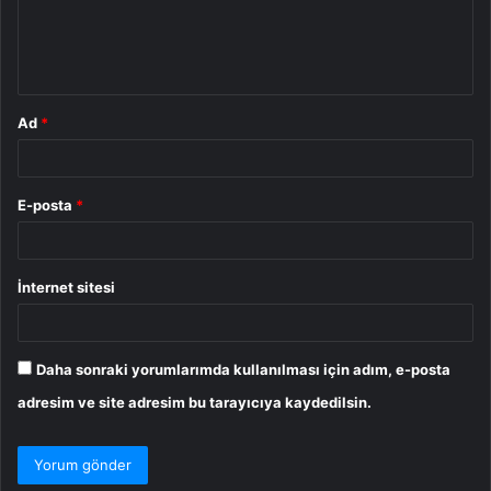
m
*
Ad
*
E-posta
*
İnternet sitesi
Daha sonraki yorumlarımda kullanılması için adım, e-posta
adresim ve site adresim bu tarayıcıya kaydedilsin.