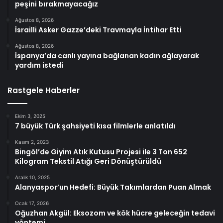
peşini bırakmayacağız
Ağustos 8, 2026
İsrailli Asker Gazze’deki Travmayla İntihar Etti
Ağustos 8, 2026
İspanya’da canlı yayına bağlanan kadın ağlayarak
yardım istedi
Rastgele Haberler
Ekim 3, 2025
7 büyük Türk şahsiyeti kısa filmlerle anlatıldı
Kasım 2, 2023
Bingöl’de Giyim Atık Kutusu Projesi ile 3 Ton 652
Kilogram Tekstil Atığı Geri Dönüştürüldü
Aralık 10, 2025
Alanyaspor’un Hedefi: Büyük Takımlardan Puan Almak
Ocak 17, 2026
Oğuzhan Akgül: Eksozom ve kök hücre geleceğin tedavi
yöntemi