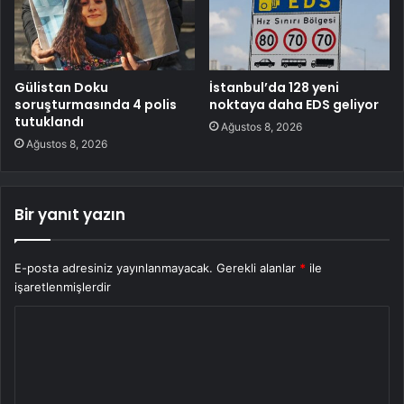
Gülistan Doku
İstanbul’da 128 yeni
soruşturmasında 4 polis
noktaya daha EDS geliyor
tutuklandı
Ağustos 8, 2026
Ağustos 8, 2026
Bir yanıt yazın
E-posta adresiniz yayınlanmayacak.
Gerekli alanlar
*
ile
işaretlenmişlerdir
Y
o
r
u