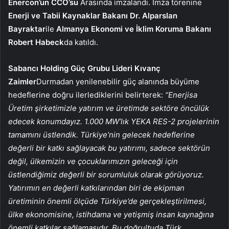
Enercon’un CCO’su
Arasında imzalandı. İmza törenine
Enerji ve Tabii Kaynaklar Bakanı Dr. Alparslan
Bayraktar
ile
Almanya Ekonomi ve İklim Koruma Bakanı
Robert Habeck
da katıldı.
Sabancı Holding Güç Grubu Lideri Kıvanç
Zaimler
Durmadan yenilenebilir güç alanında büyüme
hedeflerine doğru ilerlediklerini belirterek:
“Enerjisa
Üretim şirketimizle yatırım ve üretimde sektöre öncülük
edecek konumdayız. 1.000 MW’lık YEKA RES-2 projelerinin
tamamını üstlendik. Türkiye’nin gelecek hedeflerine
değerli bir katkı sağlayacak bu yatırımı, sadece sektörün
değil, ülkemizin ve çocuklarımızın geleceği için
üstlendiğimiz değerli bir sorumluluk olarak görüyoruz.
Yatırımın en değerli katkılarından biri de ekipman
üretiminin önemli ölçüde Türkiye’de gerçekleştirilmesi,
ülke ekonomisine, istihdama ve yetişmiş insan kaynağına
önemli katkılar sağlamasıdır. Bu doğrultuda Türk