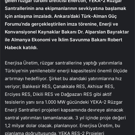
gelen rüzgar türbini üreticisi Enercon, YEKA-2 Rüzgar
Santrallerinin ana ekipmanlarının sevkiyatına başlamak
için anlaşma imzaladı. Ankara’daki Türk-Alman Güç
Forumu’nda gerçekleştirilen imza törenine, Enerji ve
Konvansiyonel Kaynaklar Bakanı Dr. Alparslan Bayraktar
ile Almanya Ekonomi ve İklim Savunma Bakanı Robert
Habeck katıldı.
Enerjisa Üretim, rüzgar santrallerine yaptığı yatırımlarla
Türkiye’nin yenilenebilir enerji kapasitesini önemli ölçüde
artırmayı hedefliyor. Şirket bu alandaki yatırımlarına hız
veriyor; Balıkesir RES, Çanakkale RES, Akhisar RES,
Erciyes RES, Dikili RES ve Dağpazarı RES gibi aktif
tesislerin yanı sıra 1.000 MW gücündeki YEKA-2 Rüzgar
Enerji Santralleri projeleri kapsamında devreye alınacak
santral yatırımları tamamlanacak. 3 yıl içinde proje değeri
1,2 milyar dolar olacak. planlanıyor. Enerjisa Üretim, bu
planlama doğrultusunda, YEKA RES-2 Projeleri