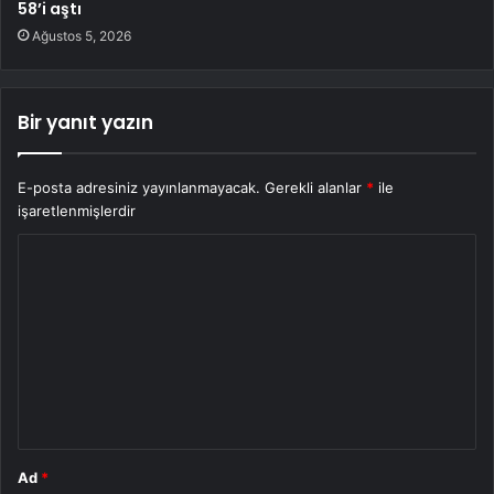
58’i aştı
Ağustos 5, 2026
Bir yanıt yazın
E-posta adresiniz yayınlanmayacak.
Gerekli alanlar
*
ile
işaretlenmişlerdir
Y
o
r
u
m
*
Ad
*