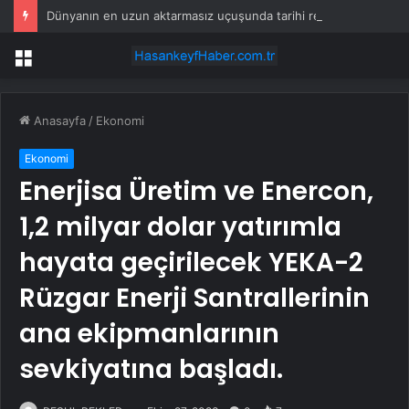
Dünyanın en uzun aktarmasız uçuşunda tarihi rekor: 24 saatten fazla havada kaldılar
Menü
Anasayfa
/
Ekonomi
Ekonomi
Enerjisa Üretim ve Enercon,
1,2 milyar dolar yatırımla
hayata geçirilecek YEKA-2
Rüzgar Enerji Santrallerinin
ana ekipmanlarının
sevkiyatına başladı.