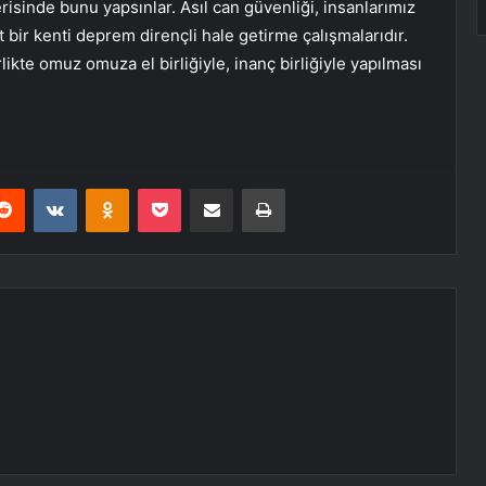
erisinde bunu yapsınlar. Asıl can güvenliği, insanlarımız
ir kenti deprem dirençli hale getirme çalışmalarıdır.
ikte omuz omuza el birliğiyle, inanç birliğiyle yapılması
erest
Reddit
VKontakte
Odnoklassniki
Pocket
E-Posta ile paylaş
Yazdır