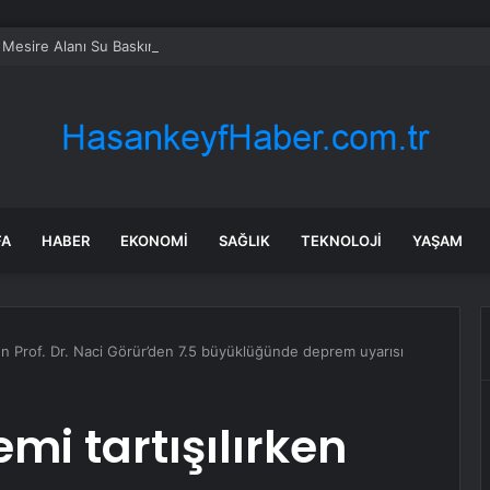
 Mesire Alanı Su Baskını
FA
HABER
EKONOMI
SAĞLIK
TEKNOLOJI
YAŞAM
rken Prof. Dr. Naci Görür’den 7.5 büyüklüğünde deprem uyarısı
emi tartışılırken