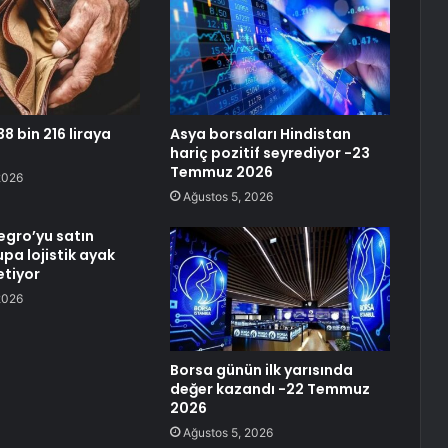
 38 bin 216 liraya
Asya borsaları Hindistan
hariç pozitif seyrediyor -23
Temmuz 2026
2026
Ağustos 5, 2026
egro’yu satın
pa lojistik ayak
etiyor
2026
Borsa günün ilk yarısında
değer kazandı -22 Temmuz
2026
Ağustos 5, 2026