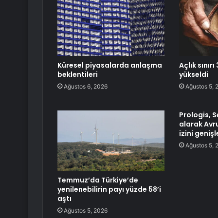
Küresel piyasalarda anlaşma
Açlık sınırı
beklentileri
yükseldi
Ağustos 6, 2026
Ağustos 5, 
Prologis, S
alarak Avru
izini genişl
Ağustos 5, 
Temmuz’da Türkiye’de
yenilenebilirin payı yüzde 58’i
aştı
Ağustos 5, 2026