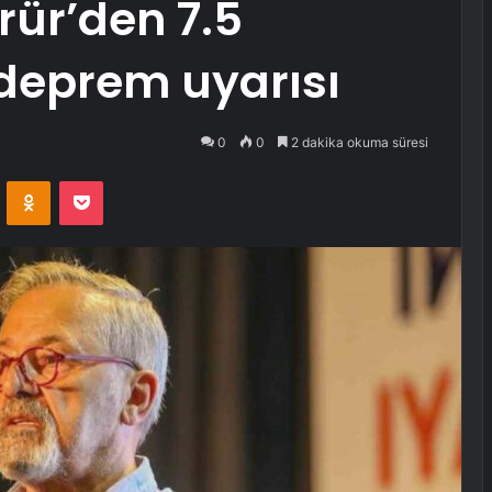
örür’den 7.5
deprem uyarısı
0
0
2 dakika okuma süresi
VKontakte
Odnoklassniki
Pocket