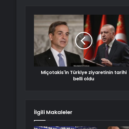
Miçotakis'in Türkiye ziyaretinin tarihi
belli oldu
İlgili Makaleler