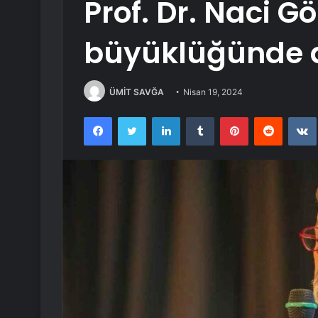
Prof. Dr. Naci G
büyüklüğünde 
ÜMİT SAVĞA
Nisan 19, 2024
Facebook
Twitter
LinkedIn
Tumblr
Pinterest
Reddit