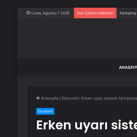
Karkamış
Cuma, Ağustos 7 2026
Son Dakika Haberleri
ANASAY
Anasayfa
/
Ekonomi
/
Erken uyarı sistemi tartışılı
Ekonomi
Erken uyarı sist