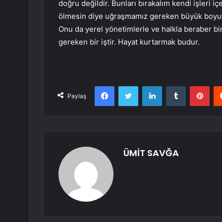
doğru değildir. Bunları bırakalım kendi işleri iç
ölmesin diye uğraşmamız gereken büyük boyut b
Onu da yerel yönetimlerle ve halkla beraber birl
gereken bir iştir. Hayat kurtarmak budur.
Facebook
Twitter
LinkedIn
Tumblr
Pint
Paylaş
ÜMİT SAVĞA