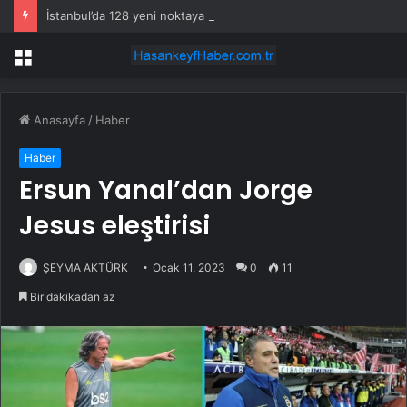
İstanbul’da 128 yeni noktaya daha EDS geliyor
Menü
Anasayfa
/
Haber
Haber
Ersun Yanal’dan Jorge
Jesus eleştirisi
ŞEYMA AKTÜRK
Ocak 11, 2023
0
11
Bir dakikadan az