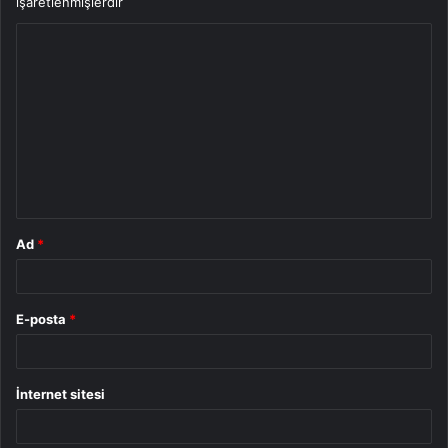
işaretlenmişlerdir
Y
o
r
u
m
*
Ad
*
E-posta
*
İnternet sitesi