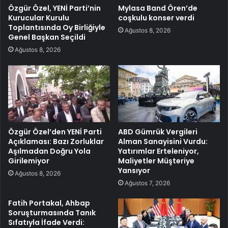
Özgür Özel, YENİ Parti’nin
Mylasa Band Ören’de
Kurucular Kurulu
coşkulu konser verdi
Toplantısında Oy Birliğiyle
Ağustos 8, 2026
Genel Başkan Seçildi
Ağustos 8, 2026
Özgür Özel’den YENİ Parti
ABD Gümrük Vergileri
Açıklaması: Bazı Zorluklar
Alman Sanayisini Vurdu:
Aşılmadan Doğru Yola
Yatırımlar Erteleniyor,
Girilemiyor
Maliyetler Müşteriye
Yansıyor
Ağustos 8, 2026
Ağustos 7, 2026
Fatih Portakal, Ahbap
Soruşturmasında Tanık
Sıfatıyla İfade Verdi: