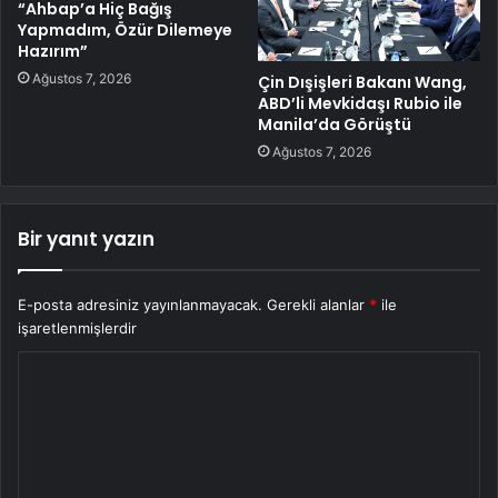
“Ahbap’a Hiç Bağış
Yapmadım, Özür Dilemeye
Hazırım”
Ağustos 7, 2026
Çin Dışişleri Bakanı Wang,
ABD’li Mevkidaşı Rubio ile
Manila’da Görüştü
Ağustos 7, 2026
Bir yanıt yazın
E-posta adresiniz yayınlanmayacak.
Gerekli alanlar
*
ile
işaretlenmişlerdir
Y
o
r
u