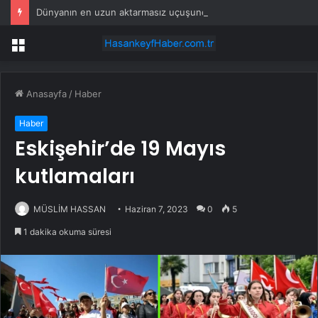
Dünyanın en uzun aktarmasız uçuşunda tarihi rekor: 24 saatten fazla havada kaldılar
Menü
Anasayfa
/
Haber
Haber
Eskişehir’de 19 Mayıs
kutlamaları
MÜSLİM HASSAN
Haziran 7, 2023
0
5
1 dakika okuma süresi