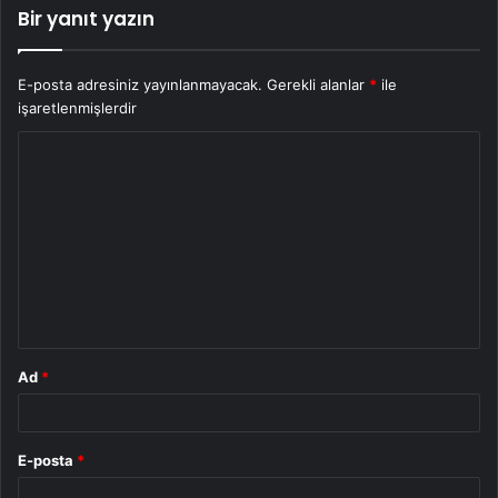
Bir yanıt yazın
E-posta adresiniz yayınlanmayacak.
Gerekli alanlar
*
ile
işaretlenmişlerdir
Y
o
r
u
m
*
Ad
*
E-posta
*