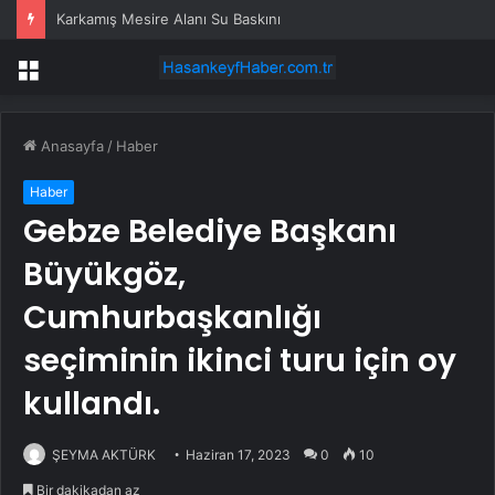
Karkamış Mesire Alanı Su Baskını
Menü
Anasayfa
/
Haber
Haber
Gebze Belediye Başkanı
Büyükgöz,
Cumhurbaşkanlığı
seçiminin ikinci turu için oy
kullandı.
ŞEYMA AKTÜRK
Haziran 17, 2023
0
10
Bir dakikadan az