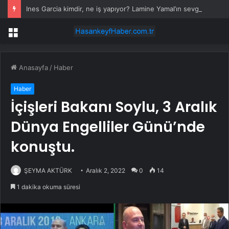
Ines Garcia kimdir, ne iş yapıyor? Lamine Yamal’ın sevgilisi olduğu iddia edilen Inés García Santos kaç yaşında, nereli?
Menü
Anasayfa
/
Haber
Haber
İçişleri Bakanı Soylu, 3 Aralık
Dünya Engelliler Günü’nde
konuştu.
ŞEYMA AKTÜRK
Aralık 2, 2022
0
14
1 dakika okuma süresi