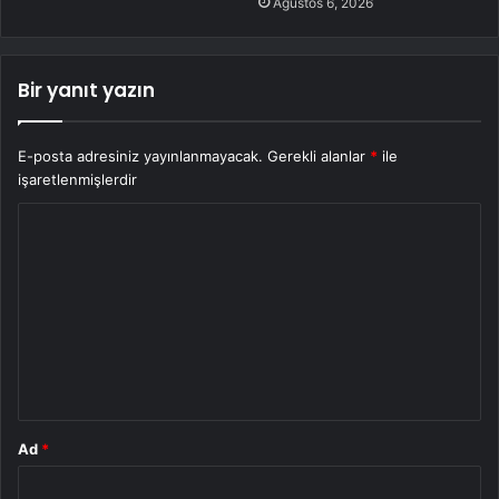
Ağustos 6, 2026
Bir yanıt yazın
E-posta adresiniz yayınlanmayacak.
Gerekli alanlar
*
ile
işaretlenmişlerdir
Y
o
r
u
m
*
Ad
*