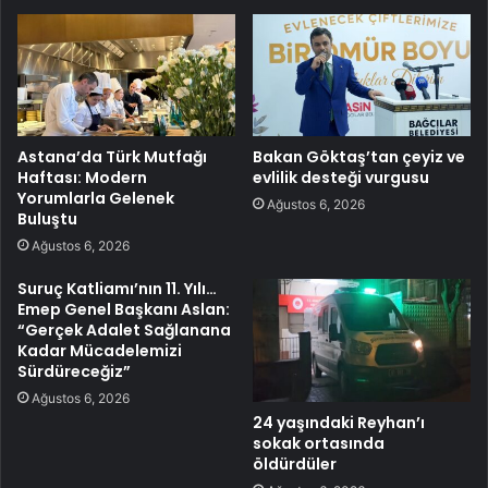
Astana’da Türk Mutfağı
Bakan Göktaş’tan çeyiz ve
Haftası: Modern
evlilik desteği vurgusu
Yorumlarla Gelenek
Ağustos 6, 2026
Buluştu
Ağustos 6, 2026
Suruç Katliamı’nın 11. Yılı…
Emep Genel Başkanı Aslan:
“Gerçek Adalet Sağlanana
Kadar Mücadelemizi
Sürdüreceğiz”
Ağustos 6, 2026
24 yaşındaki Reyhan’ı
sokak ortasında
öldürdüler