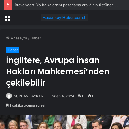
Braveheart Bio halka arzını pazarlama aralığının üstünde fiyatlandırıyor
Menü
Anasayfa
/
Haber
Haber
İngiltere, Avrupa İnsan
Hakları Mahkemesi’nden
çekilebilir
NURCAN BAYRAM
Nisan 4, 2024
0
0
1 dakika okuma süresi