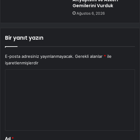
Gemilerini Vurduk
Ağustos 6, 2026
Bir yanıt yazın
E-posta adresiniz yayınlanmayacak.
Gerekli alanlar
*
ile
işaretlenmişlerdir
Y
o
r
u
m
*
Ad
*