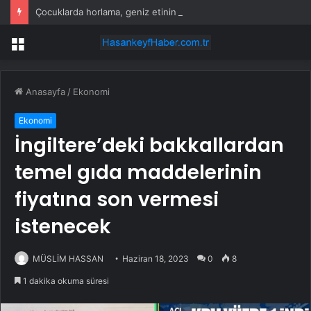
Çocuklarda horlama, geniz etinin habercisi olabilir!
Menü
Anasayfa
/
Ekonomi
Ekonomi
İngiltere’deki bakkallardan
temel gıda maddelerinin
fiyatına son vermesi
istenecek
MÜSLİM HASSAN
Haziran 18, 2023
0
8
1 dakika okuma süresi