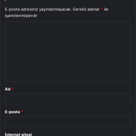
E-posta adresiniz yayınlanmayacak.
Gerekli alanlar
*
ile
işaretlenmişlerdir
Y
o
r
u
m
*
Ad
*
E-posta
*
İnternet sitesi