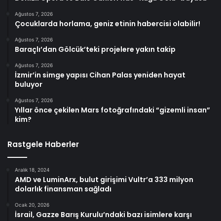
Ağustos 7, 2026
Çocuklarda horlama, geniz etinin habercisi olabilir!
Ağustos 7, 2026
Baraçlı’dan Gölcük’teki projelere yakın takip
Ağustos 7, 2026
İzmir’in simge yapısı Cihan Palas yeniden hayat
buluyor
Ağustos 7, 2026
Yıllar önce çekilen Mars fotoğrafındaki “gizemli insan”
kim?
Rastgele Haberler
Aralık 18, 2024
AMD ve LuminArx, bulut girişimi Vultr’a 333 milyon
dolarlık finansman sağladı
Ocak 20, 2026
İsrail, Gazze Barış Kurulu’ndaki bazı isimlere karşı