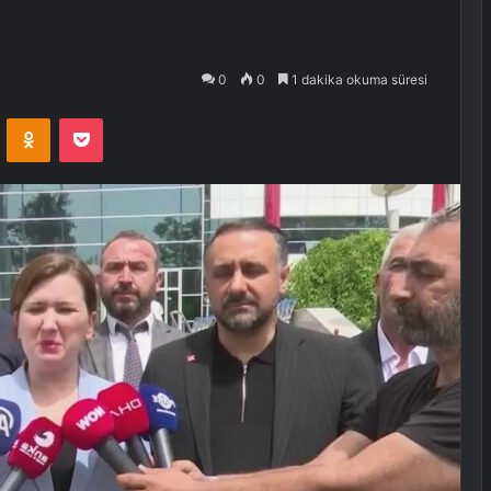
0
0
1 dakika okuma süresi
VKontakte
Odnoklassniki
Pocket