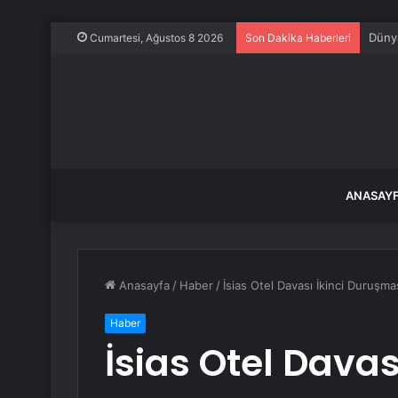
İstan
Cumartesi, Ağustos 8 2026
Son Dakika Haberleri
ANASAY
Anasayfa
/
Haber
/
İsias Otel Davası İkinci Duruşm
Haber
İsias Otel Dava