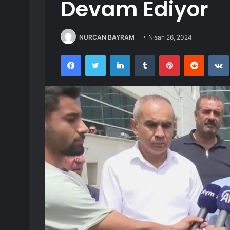
Devam Ediyor
NURCAN BAYRAM
Nisan 26, 2024
Facebook
Twitter
LinkedIn
Tumblr
Pinterest
Reddit