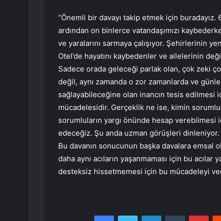
“Önemli bir davayı takip etmek için buradayız. 6
ardından on binlerce vatandaşımızı kaybederken
ve yaralarını sarmaya çalışıyor. Şehirlerinin ye
Otel’de hayatını kaybedenler ve ailelerinin değ
Sadece orada geleceği parlak olan, çok zeki çoc
değil, aynı zamanda o zor zamanlarda ve günle
sağlayabileceğine olan inancın tesis edilmesi iç
mücadelesidir. Gerçeklik ne ise, kimin sorumlu
sorumluların yargı önünde hesap verebilmesi i
edeceğiz. Şu anda uzman görüşleri dinleniyor. 
Bu davanın sonucunun başka davalara emsal ol
daha aynı acıların yaşanmaması için bu acılar y
desteksiz hissetmemesi için bu mücadeleyi ver
Facebook
Twitter
LinkedIn
Tumblr
Pint