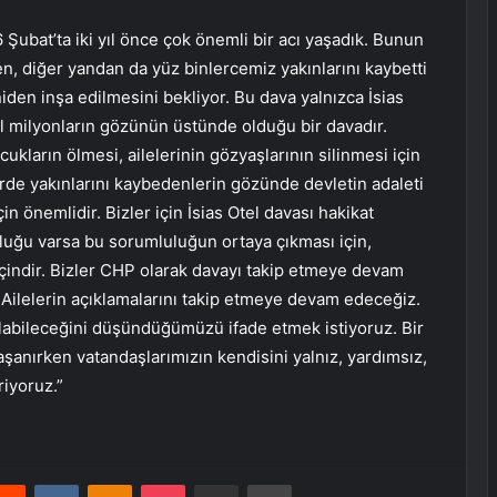
 Şubat’ta iki yıl önce çok önemli bir acı yaşadık. Bunun
, diğer yandan da yüz binlercemiz yakınlarını kaybetti
niden inşa edilmesini bekliyor. Bu dava yalnızca İsias
il milyonların gözünün üstünde olduğu bir davadır.
ukların ölmesi, ailelerinin gözyaşlarının silinmesi için
rde yakınlarını kaybedenlerin gözünde devletin adaleti
in önemlidir. Bizler için İsias Otel davası hakikat
luğu varsa bu sorumluluğun ortaya çıkması için,
çindir. Bizler CHP olarak davayı takip etmeye devam
Ailelerin açıklamalarını takip etmeye devam edeceğiz.
abileceğini düşündüğümüzü ifade etmek istiyoruz. Bir
aşanırken vatandaşlarımızın kendisini yalnız, yardımsız,
iyoruz.”
erest
Reddit
VKontakte
Odnoklassniki
Pocket
E-Posta ile paylaş
Yazdır