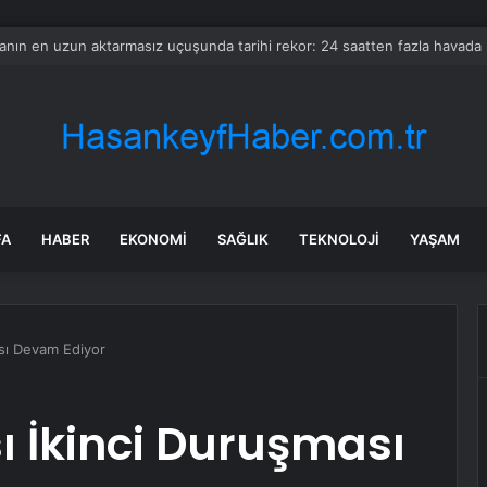
bul’da 128 yeni noktaya daha EDS geliyor
FA
HABER
EKONOMI
SAĞLIK
TEKNOLOJI
YAŞAM
ası Devam Ediyor
sı İkinci Duruşması