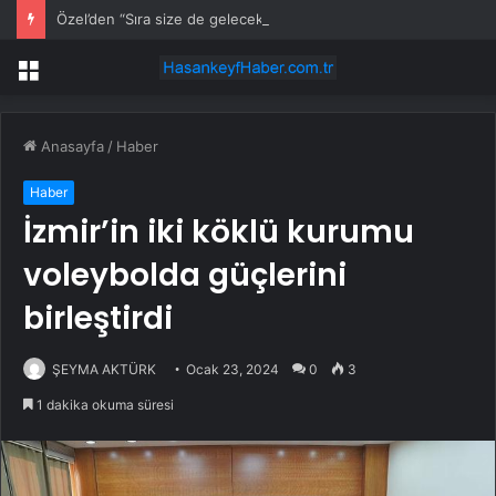
Özel’den “Sıra size de gelecek mi?” sorusuna dikkat çeken yanıt
Menü
Anasayfa
/
Haber
Haber
İzmir’in iki köklü kurumu
voleybolda güçlerini
birleştirdi
ŞEYMA AKTÜRK
Ocak 23, 2024
0
3
1 dakika okuma süresi