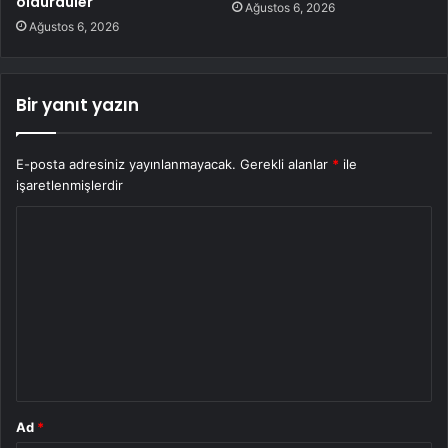
öldürdüler
Ağustos 6, 2026
Ağustos 6, 2026
Bir yanıt yazın
E-posta adresiniz yayınlanmayacak.
Gerekli alanlar
*
ile
işaretlenmişlerdir
Y
o
r
u
m
*
Ad
*