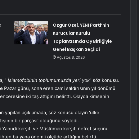
a
Özgür Özel, YENİ Parti’nin
Kurucular Kurulu
Toplantısında Oy Birliğiyle
Genel Başkan Seçildi
Ağustos 8, 2026
a, ”
İslamofobinin toplumumuzda yeri yok
” söz konusu.
le
Pazar günü, sona eren cami saldırısının yıl dönümü
enceresine iki taş attığını belirtti. Olayda kimsenin
an yapılan açıklamada, söz konusu olayın ‘ülke
ışının bir parçası’ olduğunu söyledi.
zi Yahudi karşıtı ve Müslüman karşıtı nefret suçunu
rihten bu yana önemli ölçüde arttığını belirtti.