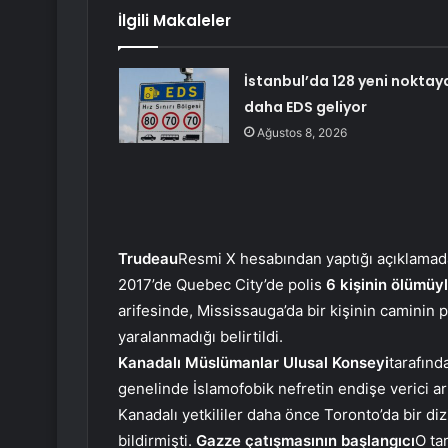
İlgili Makaleler
İstanbul’da 128 yeni noktay
daha EDS geliyor
Ağustos 8, 2026
Trudeau
Resmi X hesabından yaptığı açıklamad
2017’de Quebec City’de polis
6 kişinin ölümüy
arifesinde, Mississauga’da bir kişinin caminin p
yaralanmadığı belirtildi.
Kanadalı Müslümanlar Ulusal Konseyi
tarafınd
genelinde İslamofobik nefretin endişe verici art
Kanadalı yetkililer daha önce Toronto’da bir di
bildirmişti.
Gazze çatışmasının başlangıcı
O ta