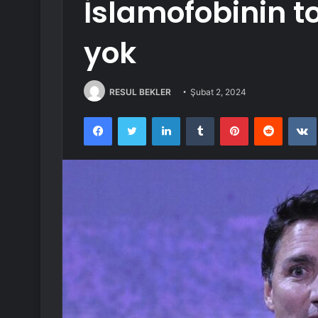
İslamofobinin 
yok
RESUL BEKLER
Şubat 2, 2024
Facebook
Twitter
LinkedIn
Tumblr
Pinterest
Reddit