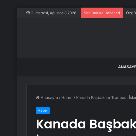
Özgür
Cumartesi, Ağustos 8 2026
Son Dakika Haberleri
ANASAY
Anasayfa
/
Haber
/
Kanada Başbakanı Trudeau: İsl
Haber
Kanada Başbak