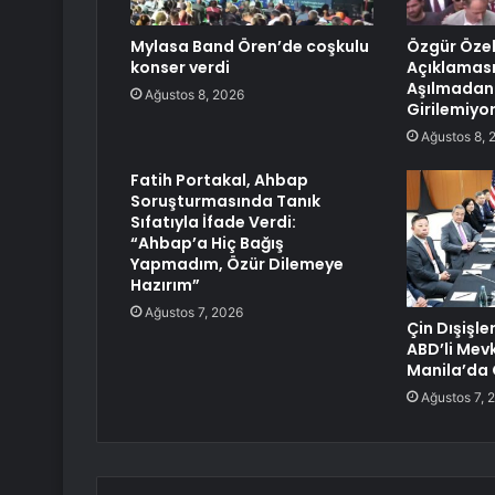
Mylasa Band Ören’de coşkulu
Özgür Özel
konser verdi
Açıklaması:
Aşılmadan
Ağustos 8, 2026
Girilemiyo
Ağustos 8, 
Fatih Portakal, Ahbap
Soruşturmasında Tanık
Sıfatıyla İfade Verdi:
“Ahbap’a Hiç Bağış
Yapmadım, Özür Dilemeye
Hazırım”
Ağustos 7, 2026
Çin Dışişle
ABD’li Mevk
Manila’da
Ağustos 7, 