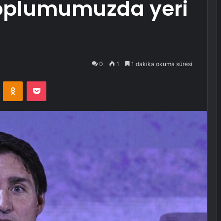
toplumumuzda yeri
0
1
1 dakika okuma süresi
VKontakte
Odnoklassniki
Pocket