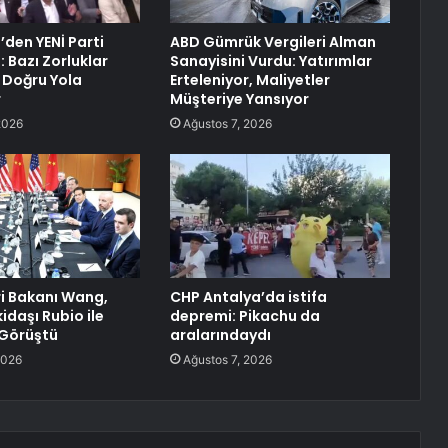
’den YENİ Parti
ABD Gümrük Vergileri Alman
 Bazı Zorluklar
Sanayisini Vurdu: Yatırımlar
 Doğru Yola
Erteleniyor, Maliyetler
r
Müşteriye Yansıyor
2026
Ağustos 7, 2026
ri Bakanı Wang,
CHP Antalya’da istifa
idaşı Rubio ile
depremi: Pikachu da
 Görüştü
aralarındaydı
2026
Ağustos 7, 2026