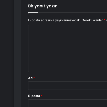
Bir yanıt yazın
E-posta adresiniz yayınlanmayacak.
Gerekli alanlar
*
i
Y
o
r
u
m
*
Ad
*
E-posta
*