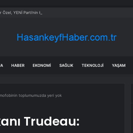
 Özel, YENİ Parti’nin Kurucular Kurulu Toplantısında Oy Birliğiyle Genel 
FA
HABER
EKONOMI
SAĞLIK
TEKNOLOJI
YAŞAM
amofobinin toplumumuzda yeri yok
anı Trudeau: