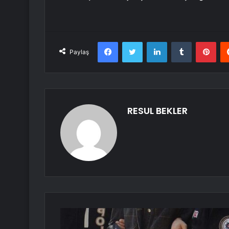
Facebook
Twitter
LinkedIn
Tumblr
Pint
Paylaş
RESUL BEKLER