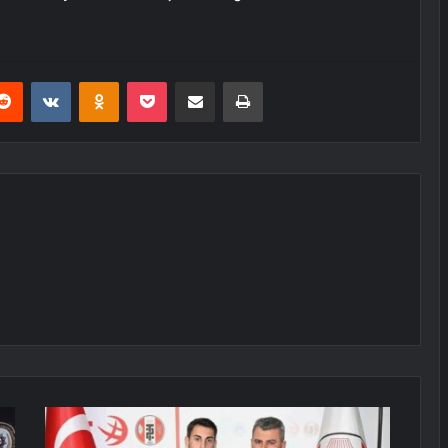
erest
Reddit
VKontakte
Odnoklassniki
Pocket
E-Posta ile paylaş
Yazdır