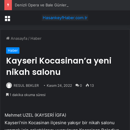
Denizli Opera ve Bale Günleri’nde “Kuğu Gölü” büyüsü
Menü
Anasayfa
/
Haber
Haber
Kayseri Kocasinan’a yeni
nikah salonu
RESUL BEKLER
Kasım 24, 2022
0
13
1 dakika okuma süresi
Mehmet UZEL (KAYSERİ İGFA)
Kayseri’nin Kocasinan ilçesine yakışır bir nikah salonu