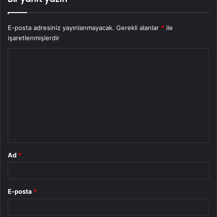
E-posta adresiniz yayınlanmayacak.
Gerekli alanlar
*
ile
işaretlenmişlerdir
Y
o
r
u
m
*
Ad
*
E-posta
*