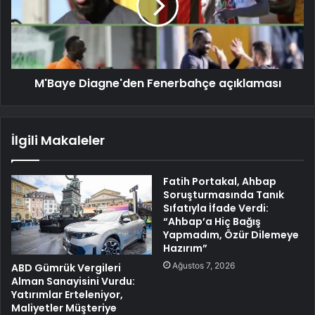
M'Baye Diagne'den Fenerbahçe açıklaması
İlgili Makaleler
Fatih Portakal, Ahbap
Soruşturmasında Tanık
Sıfatıyla İfade Verdi:
“Ahbap’a Hiç Bağış
Yapmadım, Özür Dilemeye
Hazırım”
Ağustos 7, 2026
ABD Gümrük Vergileri
Alman Sanayisini Vurdu:
Yatırımlar Erteleniyor,
Maliyetler Müşteriye