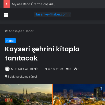
Mylasa Band Ören’de coşkulu konser verdi
Menü
Anasayfa
/
Haber
Haber
Kayseri şehrini kitapla
tanıtacak
MUSTAFA ALİ DENİZ
Nisan 8, 2023
0
9
1 dakika okuma süresi