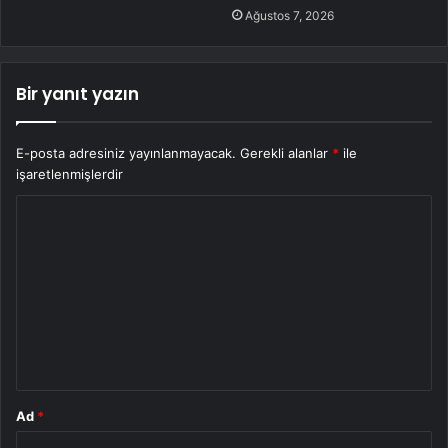
Ağustos 7, 2026
Bir yanıt yazın
E-posta adresiniz yayınlanmayacak.
Gerekli alanlar
*
ile
işaretlenmişlerdir
Y
o
r
u
m
*
Ad
*