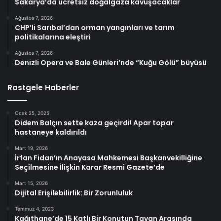
Sakarya’da ücretsiz doğalgaza kavuşacaklar
Ağustos 7, 2026
CHP’li Sarıbal’dan orman yangınları ve tarım
politikalarına eleştiri
Ağustos 7, 2026
Denizli Opera ve Bale Günleri’nde “Kuğu Gölü” büyüsü
Rastgele Haberler
Ocak 25, 2025
Didem Balçın sette kaza geçirdi! Apar topar
hastaneye kaldırıldı
Mart 19, 2026
İrfan Fidan’ın Anayasa Mahkemesi Başkanvekilliğine
Seçilmesine İlişkin Karar Resmi Gazete’de
Mart 15, 2026
Dijital Erişilebilirlik: Bir Zorunluluk
Temmuz 4, 2023
Kağıthane’de 15 Katlı Bir Konutun Tavan Arasında