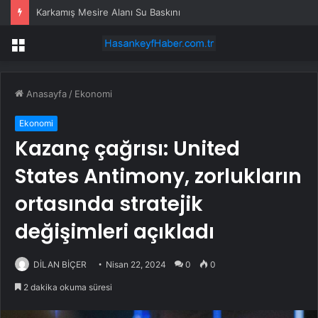
Karkamış Mesire Alanı Su Baskını
Menü
Anasayfa
/
Ekonomi
Ekonomi
Kazanç çağrısı: United
States Antimony, zorlukların
ortasında stratejik
değişimleri açıkladı
DİLAN BİÇER
Nisan 22, 2024
0
0
2 dakika okuma süresi