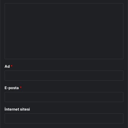
Y
o
r
u
m
*
Ad
*
E-posta
*
İnternet sitesi