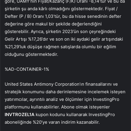
göre, UAMY’nin Fiyat/Kazanç (F/K) Oranı -8,14’tür ve bu da
şirketin şu anda kârlı olmadığını göstermektedir. Fiyat /
Defter (P / B) Oranı 1,03’tür, bu da hisse senedinin defter
değerine göre makul bir şekilde değerlendiğini
gösterebilir. Ayrıca, şirketin 2023’ün son çeyreğindeki
Gelir Artışı %17,26’dır ve son on iki aydaki gelir artışındaki
%21,29’luk düşüşe rağmen satışlarda olumlu bir eğilim
olduğunu göstermektedir.
%AD-CONTAINER-1%
United States Antimony Corporation’ın finansallarını ve
stratejik konumunu daha derinlemesine incelemek isteyen
yatırımcılar, ayrıntılı analiz ve ölçümler için InvestingPro
platformunu kullanabilirler. Abone olmak isteyenler
INVTROZEL1A
kupon kodunu kullanarak InvestingPro
aboneliğinde %20’ye varan indirim kazanabilir.