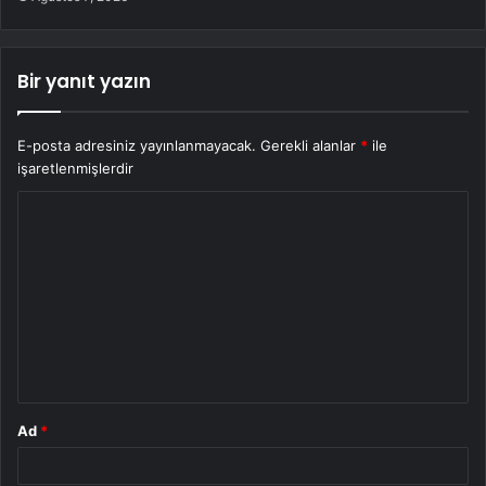
Bir yanıt yazın
E-posta adresiniz yayınlanmayacak.
Gerekli alanlar
*
ile
işaretlenmişlerdir
Y
o
r
u
m
*
Ad
*