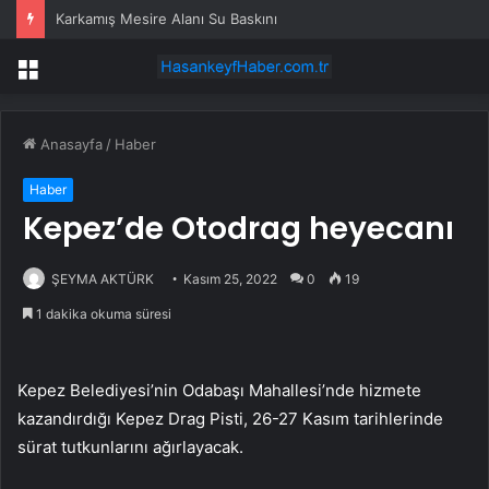
Karkamış Mesire Alanı Su Baskını
Menü
Anasayfa
/
Haber
Haber
Kepez’de Otodrag heyecanı
ŞEYMA AKTÜRK
Kasım 25, 2022
0
19
1 dakika okuma süresi
Kepez Belediyesi’nin Odabaşı Mahallesi’nde hizmete
kazandırdığı Kepez Drag Pisti, 26-27 Kasım tarihlerinde
sürat tutkunlarını ağırlayacak.