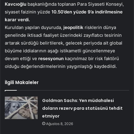
Kavcıoğlu
başkanlığında toplanan Para Siyaseti Konseyi,
siyaset faizinin yüzde
10.50’den yüzde 9’a indirilmesine
karar verdi.
Kuruldan yapılan duyuruda,
jeopolitik
risklerin dünya
genelinde iktisadi faaliyet üzerindeki zayıflatıcı tesirinin
artarak sürdüğü belirtilerek, gelecek periyoda ait global
büyüme iddialarının aşağı istikametli güncellenmeye
devam ettiği ve
resesyonun
kaçınılmaz bir risk faktörü
olduğu değerlendirmelerinin yaygınlaştığı kaydedildi.
İlgili Makaleler
Goldman Sachs: Yen müdahalesi
doların rezerv para statüsünü tehdit
etmiyor
Ağustos 8, 2026