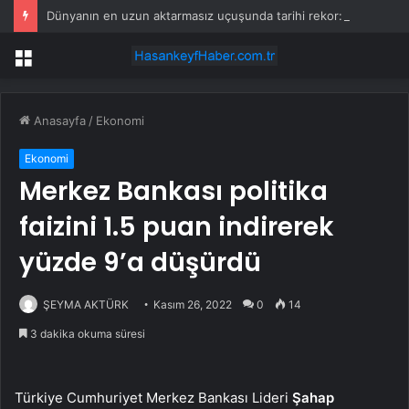
Dünyanın en uzun aktarmasız uçuşunda tarihi rekor: 24 saatten fazla havada kaldılar
Menü
Anasayfa
/
Ekonomi
Ekonomi
Merkez Bankası politika
faizini 1.5 puan indirerek
yüzde 9’a düşürdü
ŞEYMA AKTÜRK
Kasım 26, 2022
0
14
3 dakika okuma süresi
Türkiye Cumhuriyet Merkez Bankası Lideri
Şahap