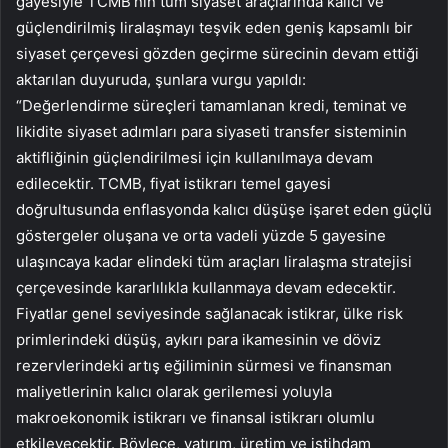
gayesiyle TCMB’nin tüm siyaset araçlarında kalıcı ve
güçlendirilmiş liralaşmayı teşvik eden geniş kapsamlı bir
siyaset çerçevesi gözden geçirme sürecinin devam ettiği
aktarılan duyuruda, şunlara vurgu yapıldı:
“Değerlendirme süreçleri tamamlanan kredi, teminat ve
likidite siyaset adımları para siyaseti transfer sisteminin
aktifliğinin güçlendirilmesi için kullanılmaya devam
edilecektir. TCMB, fiyat istikrarı temel gayesi
doğrultusunda enflasyonda kalıcı düşüşe işaret eden güçlü
göstergeler oluşana ve orta vadeli yüzde 5 gayesine
ulaşıncaya kadar elindeki tüm araçları liralaşma stratejisi
çerçevesinde kararlılıkla kullanmaya devam edecektir.
Fiyatlar genel seviyesinde sağlanacak istikrar, ülke risk
primlerindeki düşüş, aykırı para ikamesinin ve döviz
rezervlerindeki artış eğiliminin sürmesi ve finansman
maliyetlerinin kalıcı olarak gerilemesi yoluyla
makroekonomik istikrarı ve finansal istikrarı olumlu
etkileyecektir. Böylece, yatırım, üretim ve istihdam