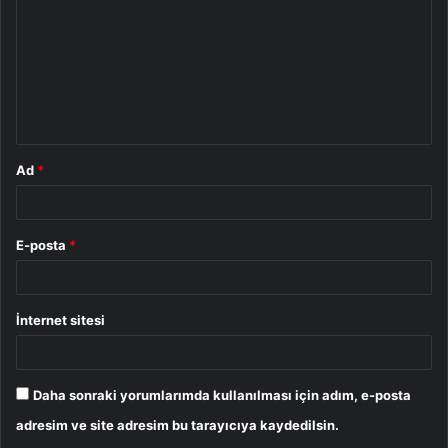
r
u
m
*
Ad
*
E-posta
*
İnternet sitesi
Daha sonraki yorumlarımda kullanılması için adım, e-posta
adresim ve site adresim bu tarayıcıya kaydedilsin.