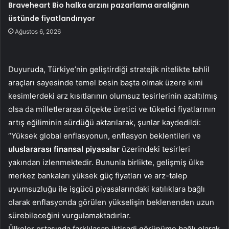
Braveheart Bio halka arzını pazarlama aralığının
üstünde fiyatlandırıyor
Ağustos 6, 2026
Duyuruda, Türkiye’nin geliştirdiği stratejik nitelikte tahlil
araçları sayesinde temel besin başta olmak üzere kimi
kesimlerdeki arz kısıtlarının olumsuz tesirlerinin azaltılmış
olsa da milletlerarası ölçekte üretici ve tüketici fiyatlarının
artış eğiliminin sürdüğü aktarılarak, şunlar kaydedildi:
“Yüksek global enflasyonun, enflasyon beklentileri ve
uluslararası
finansal piyasalar
üzerindeki tesirleri
yakından izlenmektedir. Bununla birlikte, gelişmiş ülke
merkez bankaları yüksek güç fiyatları ve arz-talep
uyumsuzluğu ile işgücü piyasalarındaki katılıklara bağlı
olarak enflasyonda görülen yükselişin beklenenden uzun
sürebileceğini vurgulamaktadırlar.
Ülkeler ortasında farklılaşan iktisadi görünüme bağlı olarak