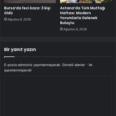
Bursa’da feci kaza: 3 kişi
Astana’da Türk Mutfağı
öldü
Haftası: Modern
Yorumlarla Gelenek
Ağustos 6, 2026
Buluştu
Ağustos 6, 2026
Bir yanıt yazın
E-posta adresiniz yayınlanmayacak.
Gerekli alanlar
*
ile
işaretlenmişlerdir
Y
o
r
u
m