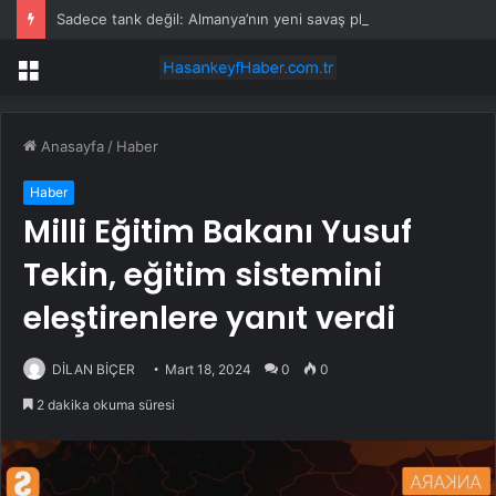
Sadece tank değil: Almanya’nın yeni savaş planı dikkat çekti
Menü
Anasayfa
/
Haber
Haber
Milli Eğitim Bakanı Yusuf
Tekin, eğitim sistemini
eleştirenlere yanıt verdi
DİLAN BİÇER
Mart 18, 2024
0
0
2 dakika okuma süresi