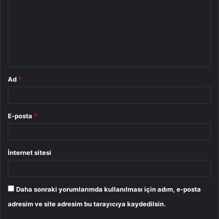
r
u
m
*
Ad
*
E-posta
*
İnternet sitesi
Daha sonraki yorumlarımda kullanılması için adım, e-posta
adresim ve site adresim bu tarayıcıya kaydedilsin.