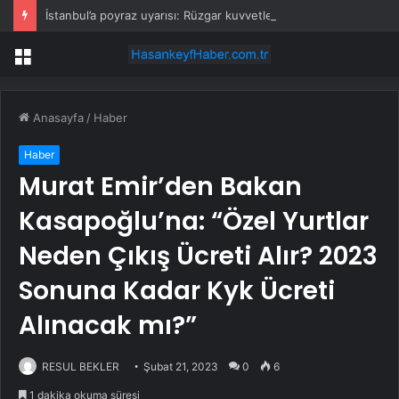
İstanbul’a poyraz uyarısı: Rüzgar kuvvetlenecek!
Menü
Anasayfa
/
Haber
Haber
Murat Emir’den Bakan
Kasapoğlu’na: “Özel Yurtlar
Neden Çıkış Ücreti Alır? 2023
Sonuna Kadar Kyk Ücreti
Alınacak mı?”
RESUL BEKLER
Şubat 21, 2023
0
6
1 dakika okuma süresi