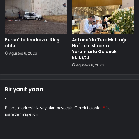
Bursa’da feci kaza: 3 kişi
Astana’da Türk Mutfağı
öldü
Haftası: Modern
Yorumlarla Gelenek
Ağustos 6, 2026
Buluştu
Ağustos 6, 2026
Bir yanıt yazın
E-posta adresiniz yayınlanmayacak.
Gerekli alanlar
*
ile
işaretlenmişlerdir
Y
o