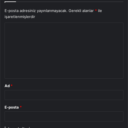
E-posta adresiniz yayınlanmayacak.
Gerekli alanlar
*
ile
işaretlenmişlerdir
Y
o
r
u
m
*
Ad
*
E-posta
*