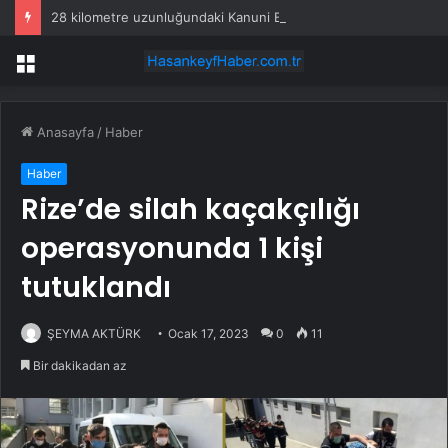
28 kilometre uzunluğundaki Kanuni Bulvarının 20 kilometrelik kısmı ulaşıma açıldı
Menü
Anasayfa
/
Haber
Haber
Rize’de silah kaçakçılığı
operasyonunda 1 kişi
tutuklandı
ŞEYMA AKTÜRK
Ocak 17, 2023
0
11
Bir dakikadan az