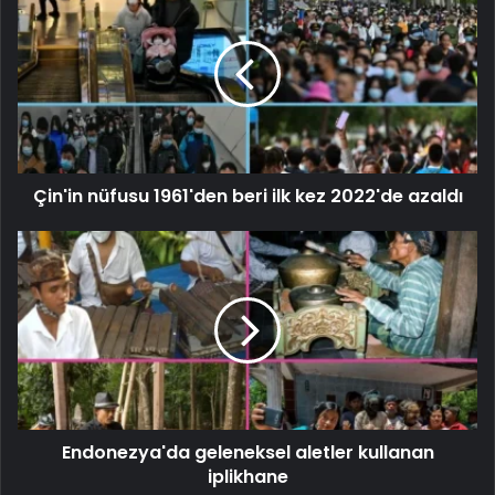
Çin'in nüfusu 1961'den beri ilk kez 2022'de azaldı
Endonezya'da geleneksel aletler kullanan
iplikhane