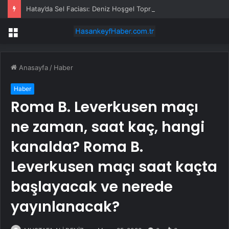
Hatay’da Sel Faciası: Deniz Hoşgel Toprağa Verildi
Menü
Anasayfa
/
Haber
Haber
Roma B. Leverkusen maçı
ne zaman, saat kaç, hangi
kanalda? Roma B.
Leverkusen maçı saat kaçta
başlayacak ve nerede
yayınlanacak?