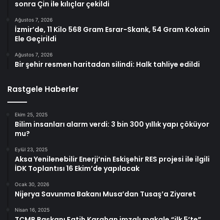
sonra Çin ile kılıçlar çekildi
Ağustos 7, 2026
İzmir’de, 11 Kilo 568 Gram Esrar-Skank, 54 Gram Kokain
Ele Geçirildi
Ağustos 7, 2026
Bir şehir resmen haritadan silindi: Halk tahliye edildi
Rastgele Haberler
Ekim 25, 2025
Bilim insanları alarm verdi: 3 bin 300 yıllık yapı çöküyor
mu?
Eylül 23, 2025
Aksa Yenilenebilir Enerji’nin Eskişehir RES projesi ile ilgili
İDK Toplantısı 16 Ekim’de yapılacak
Ocak 30, 2026
Nijerya Savunma Bakanı Musa’dan Tusaş’a Ziyaret
Nisan 16, 2025
TCMB Başkanı Fatih Karahan imzalı makale “ilk 5’te”