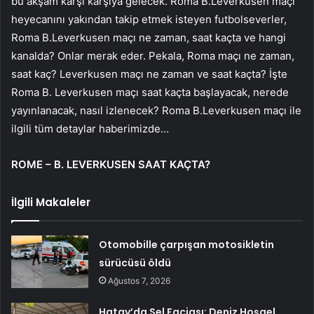
bu akşam karşı karşıya gelecek. Roma B.Leverkusen maçı
heyecanını yakından takip etmek isteyen futbolseverler,
Roma B.Leverkusen maçı ne zaman, saat kaçta ve hangi
kanalda? Onlar merak eder. Pekala, Roma maçı ne zaman,
saat kaç? Leverkusen maçı ne zaman ve saat kaçta? İşte
Roma B. Leverkusen maçı saat kaçta başlayacak, nerede
yayınlanacak, nasıl izlenecek? Roma B.Leverkusen maçı ile
ilgili tüm detaylar haberimizde…
ROME – B. LEVERKUSEN SAAT KAÇTA?
İlgili Makaleler
Otomobille çarpışan motosikletin
sürücüsü öldü
Ağustos 7, 2026
Hatay’da Sel Faciası: Deniz Hoşgel