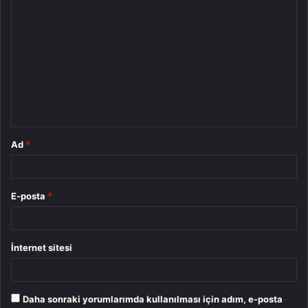
Y
o
r
u
m
*
Ad
*
E-posta
*
İnternet sitesi
Daha sonraki yorumlarımda kullanılması için adım, e-posta