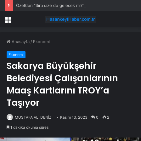
Özel’den “Sıra size de gelecek mi?” sorusuna dikkat çeken yanıt
Menü
Anasayfa
/
Ekonomi
Ekonomi
Sakarya Büyükşehir
Belediyesi Çalışanlarının
Maaş Kartlarını TROY’a
Taşıyor
MUSTAFA ALİ DENİZ
Kasım 13, 2023
0
2
1 dakika okuma süresi