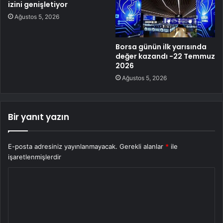
izini genişletiyor
Ağustos 5, 2026
Borsa günün ilk yarısında
değer kazandı -22 Temmuz
2026
Ağustos 5, 2026
Bir yanıt yazın
E-posta adresiniz yayınlanmayacak.
Gerekli alanlar
*
ile
işaretlenmişlerdir
Y
o
r
u