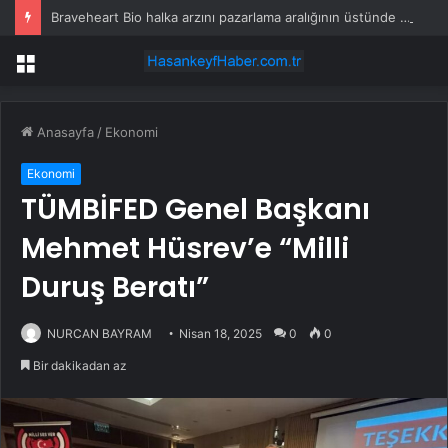
Braveheart Bio halka arzını pazarlama aralığının üstünde fiyatlandırıyor
Menü
Anasayfa
/
Ekonomi
Ekonomi
TÜMBİFED Genel Başkanı
Mehmet Hüsrev’e “Milli
Duruş Beratı”
NURCAN BAYRAM
Nisan 18, 2025
0
0
Bir dakikadan az