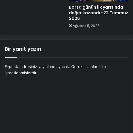
Borsa günün ilk yarısında
değer kazandı -22 Temmuz
2026
Ağustos 5, 2026
Bir yanıt yazın
E-posta adresiniz yayınlanmayacak.
Gerekli alanlar
*
ile
işaretlenmişlerdir
Y
o
r
u
m
*