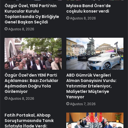
Özgür Özel, YENİ Parti’nin
Mylasa Band Ören’de
Kurucular Kurulu
coşkulu konser verdi
Toplantısında Oy Birliğiyle
Ağustos 8, 2026
Genel Başkan Seçildi
Ağustos 8, 2026
Özgür Özel’den YENİ Parti
ABD Gümrük Vergileri
Açıklaması: Bazı Zorluklar
Alman Sanayisini Vurdu:
Aşılmadan Doğru Yola
Yatırımlar Erteleniyor,
Girilemiyor
Maliyetler Müşteriye
Yansıyor
Ağustos 8, 2026
Ağustos 7, 2026
Fatih Portakal, Ahbap
Soruşturmasında Tanık
Sıfatıyla İfade Verdi: