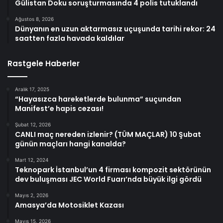
Gülistan Doku soruşturmasında 4 polis tutuklandı
Ağustos 8, 2026
Dünyanın en uzun aktarmasız uçuşunda tarihi rekor: 24
saatten fazla havada kaldılar
Rastgele Haberler
Aralık 17, 2025
“Hayasızca hareketlerde bulunma” suçundan
Manifest’e hapis cezası!
Şubat 12, 2026
CANLI maç nereden izlenir? (TÜM MAÇLAR) 10 Şubat
günün maçları hangi kanalda?
Mart 12, 2024
Teknopark İstanbul’un 4 firması kompozit sektörünün
dev buluşması JEC World Fuarı’nda büyük ilgi gördü
Mayıs 2, 2026
Amasya’da Motosiklet Kazası
Mayıs 15, 2026