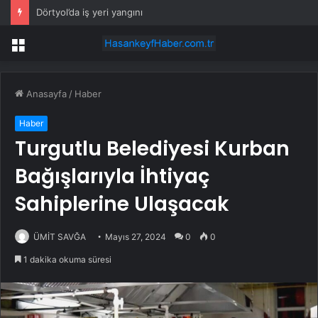
Dörtyol’da iş yeri yangını
Menü
Anasayfa
/
Haber
Haber
Turgutlu Belediyesi Kurban
Bağışlarıyla İhtiyaç
Sahiplerine Ulaşacak
ÜMİT SAVĞA
Mayıs 27, 2024
0
0
1 dakika okuma süresi