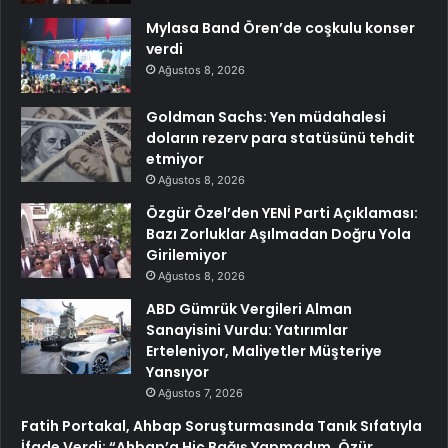
Mylasa Band Ören’de coşkulu konser
verdi
Ağustos 8, 2026
Goldman Sachs: Yen müdahalesi
doların rezerv para statüsünü tehdit
etmiyor
Ağustos 8, 2026
Özgür Özel’den YENİ Parti Açıklaması:
Bazı Zorluklar Aşılmadan Doğru Yola
Girilemiyor
Ağustos 8, 2026
ABD Gümrük Vergileri Alman
Sanayisini Vurdu: Yatırımlar
Erteleniyor, Maliyetler Müşteriye
Yansıyor
Ağustos 7, 2026
Fatih Portakal, Ahbap Soruşturmasında Tanık Sıfatıyla
İfade Verdi: “Ahbap’a Hiç Bağış Yapmadım, Özür