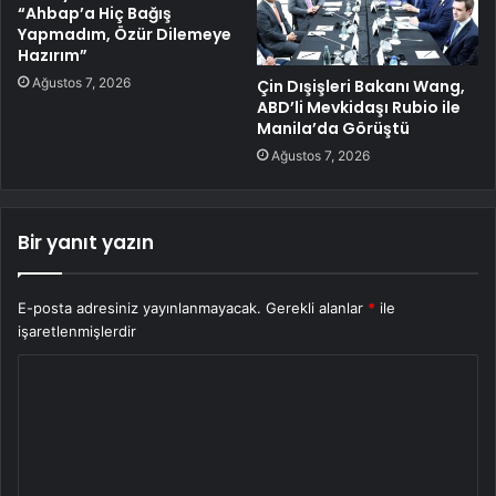
“Ahbap’a Hiç Bağış
Yapmadım, Özür Dilemeye
Hazırım”
Ağustos 7, 2026
Çin Dışişleri Bakanı Wang,
ABD’li Mevkidaşı Rubio ile
Manila’da Görüştü
Ağustos 7, 2026
Bir yanıt yazın
E-posta adresiniz yayınlanmayacak.
Gerekli alanlar
*
ile
işaretlenmişlerdir
Y
o
r
u