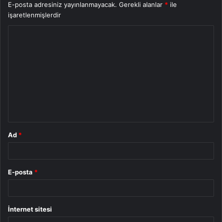
E-posta adresiniz yayınlanmayacak.
Gerekli alanlar
*
ile
işaretlenmişlerdir
Y
o
r
u
m
*
Ad
*
E-posta
*
İnternet sitesi