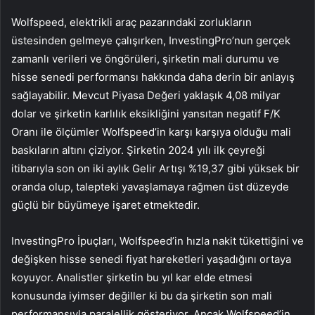
Wolfspeed, elektrikli araç pazarındaki zorlukların
üstesinden gelmeye çalışırken, InvestingPro’nun gerçek
zamanlı verileri ve öngörüleri, şirketin mali durumu ve
hisse senedi performansı hakkında daha derin bir anlayış
sağlayabilir. Mevcut Piyasa Değeri yaklaşık 4,08 milyar
dolar ve şirketin karlılık eksikliğini yansıtan negatif F/K
Oranı ile ölçümler Wolfspeed’in karşı karşıya olduğu mali
baskıların altını çiziyor. Şirketin 2024 yılı ilk çeyreği
itibarıyla son on iki aylık Gelir Artışı %19,37 gibi yüksek bir
oranda olup, talepteki yavaşlamaya rağmen üst düzeyde
güçlü bir büyümeye işaret etmektedir.
InvestingPro İpuçları, Wolfspeed’in hızla nakit tükettiğini ve
değişken hisse senedi fiyat hareketleri yaşadığını ortaya
koyuyor. Analistler şirketin bu yıl kar elde etmesi
konusunda iyimser değiller ki bu da şirketin son mali
performansıyla paralellik gösteriyor. Ancak Wolfspeed’in