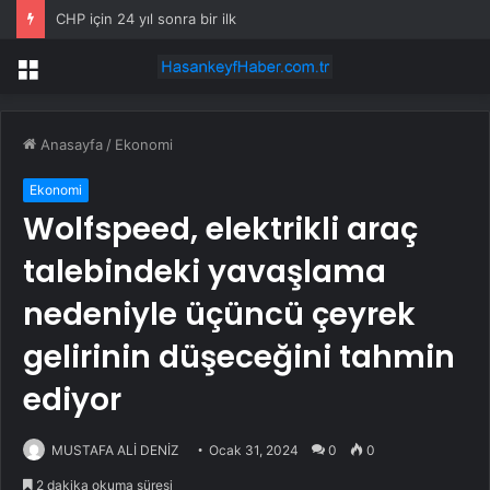
CHP için 24 yıl sonra bir ilk
Menü
Anasayfa
/
Ekonomi
Ekonomi
Wolfspeed, elektrikli araç
talebindeki yavaşlama
nedeniyle üçüncü çeyrek
gelirinin düşeceğini tahmin
ediyor
MUSTAFA ALİ DENİZ
Ocak 31, 2024
0
0
2 dakika okuma süresi