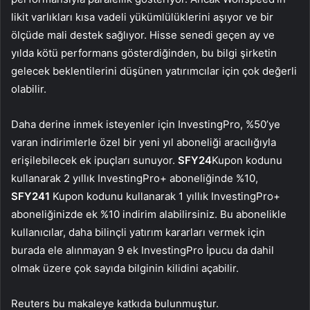
likit varlıkları kısa vadeli yükümlülüklerini aşıyor ve bir
ölçüde mali destek sağlıyor. Hisse senedi geçen ay ve
yılda kötü performans gösterdiğinden, bu bilgi şirketin
gelecek beklentilerini düşünen yatırımcılar için çok değerli
olabilir.
Daha derine inmek isteyenler için InvestingPro, %50’ye
varan indirimlerle özel bir yeni yıl aboneliği aracılığıyla
erişilebilecek ek ipuçları sunuyor.
SFY24
Kupon kodunu
kullanarak 2 yıllık InvestingPro+ aboneliğinde %10,
SFY241
Kupon kodunu kullanarak 1 yıllık InvestingPro+
aboneliğinizde ek %10 indirim alabilirsiniz. Bu abonelikle
kullanıcılar, daha bilinçli yatırım kararları vermek için
burada ele alınmayan 9 ek InvestingPro İpucu da dahil
olmak üzere çok sayıda bilginin kilidini açabilir.
Reuters bu makaleye katkıda bulunmuştur.