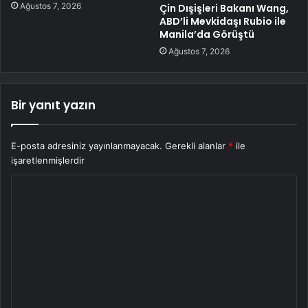
Ağustos 7, 2026
Çin Dışişleri Bakanı Wang,
ABD’li Mevkidaşı Rubio ile
Manila’da Görüştü
Ağustos 7, 2026
Bir yanıt yazın
E-posta adresiniz yayınlanmayacak.
Gerekli alanlar
*
ile
işaretlenmişlerdir
Y
o
r
u
m
*