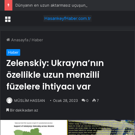
Dünyanın en uzun aktarmasız uçuşunda tarihi rekor: 24 saatten fazla havada kaldılar
Menü
Anasayfa
/
Haber
Haber
Zelenskiy: Ukrayna’nın
özellikle uzun menzilli
füzelere ihtiyacı var
MÜSLİM HASSAN
Ocak 28, 2023
0
7
Bir dakikadan az