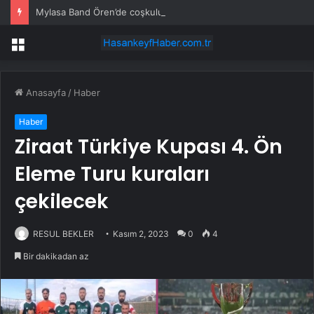
Mylasa Band Ören’de coşkulu konser verdi
Menü
Anasayfa
/
Haber
Haber
Ziraat Türkiye Kupası 4. Ön
Eleme Turu kuraları
çekilecek
RESUL BEKLER
Kasım 2, 2023
0
4
Bir dakikadan az