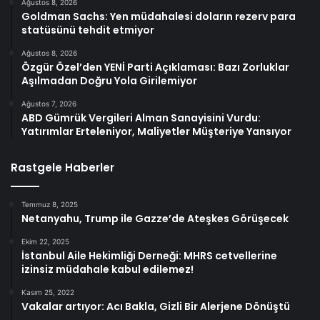
Ağustos 8, 2026
Goldman Sachs: Yen müdahalesi doların rezerv para
statüsünü tehdit etmiyor
Ağustos 8, 2026
Özgür Özel’den YENİ Parti Açıklaması: Bazı Zorluklar
Aşılmadan Doğru Yola Girilemiyor
Ağustos 7, 2026
ABD Gümrük Vergileri Alman Sanayisini Vurdu:
Yatırımlar Erteleniyor, Maliyetler Müşteriye Yansıyor
Rastgele Haberler
Temmuz 8, 2025
Netanyahu, Trump ile Gazze’de Ateşkes Görüşecek
Ekim 22, 2025
İstanbul Aile Hekimliği Derneği: MHRS cetvellerine
izinsiz müdahale kabul edilemez!
Kasım 25, 2022
Vakalar artıyor: Acı Bakla, Gizli Bir Alerjene Dönüştü