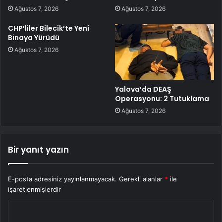
Ağustos 7, 2026
Ağustos 7, 2026
CHP’liler Bilecik’te Yeni
Binaya Yürüdü
Ağustos 7, 2026
Yalova’da DEAŞ
Operasyonu: 2 Tutuklama
Ağustos 7, 2026
Bir yanıt yazın
E-posta adresiniz yayınlanmayacak.
Gerekli alanlar
*
ile
işaretlenmişlerdir
Y