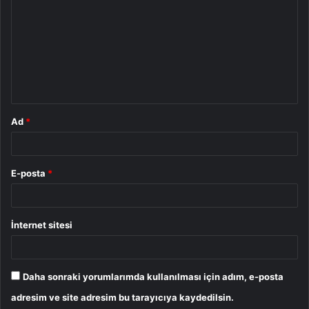
o
r
u
m
*
Ad
*
E-posta
*
İnternet sitesi
Daha sonraki yorumlarımda kullanılması için adım, e-posta
adresim ve site adresim bu tarayıcıya kaydedilsin.