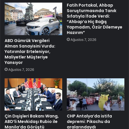
Fatih Portakal, Ahbap
Soruşturmasında Tanık
Sıfatıyla İfade Verdi:
“Ahbap’a Hiç Bağış
Yapmadım, Özür Dilemeye
Hazırım”
Ağustos 7, 2026
ABD Gümrük Vergileri
Alman Sanayisini Vurdu:
Yatırımlar Erteleniyor,
Maliyetler Müşteriye
Yansıyor
Ağustos 7, 2026
Çin Dışişleri Bakanı Wang,
CHP Antalya’da istifa
ABD’li Mevkidaşı Rubio ile
depremi: Pikachu da
Manila’da Görüştü
aralarındaydı