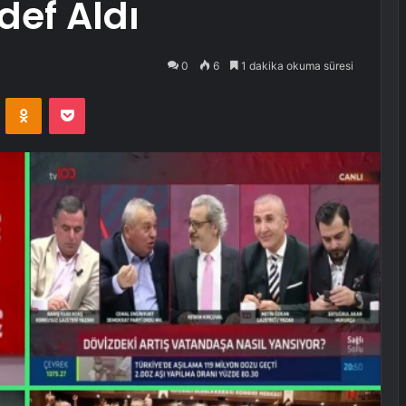
def Aldı
0
6
1 dakika okuma süresi
VKontakte
Odnoklassniki
Pocket