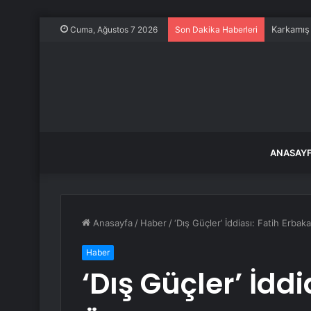
Karkamış
Cuma, Ağustos 7 2026
Son Dakika Haberleri
ANASAY
Anasayfa
/
Haber
/
‘Dış Güçler’ İddiası: Fatih Erba
Haber
‘Dış Güçler’ İdd