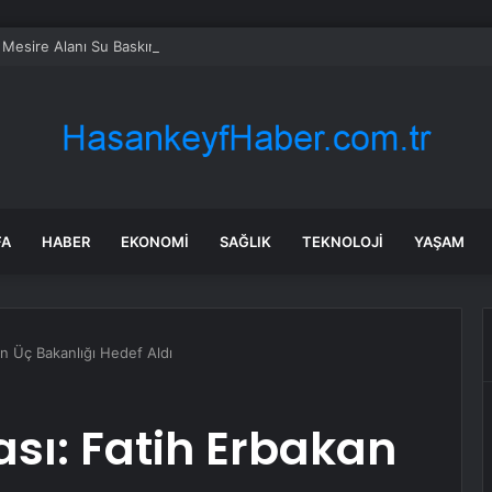
 Mesire Alanı Su Baskını
FA
HABER
EKONOMI
SAĞLIK
TEKNOLOJI
YAŞAM
kan Üç Bakanlığı Hedef Aldı
iası: Fatih Erbakan