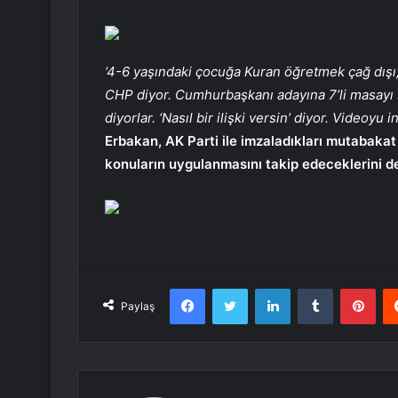
‘4-6 yaşındaki çocuğa Kuran öğretmek çağ dışı,
CHP diyor. Cumhurbaşkanı adayına 7’li masayı s
diyorlar. ‘Nasıl bir ilişki versin’ diyor. Videoyu 
Erbakan, AK Parti ile imzaladıkları mutabakat 
konuların uygulanmasını takip edeceklerini de 
Facebook
Twitter
LinkedIn
Tumblr
Pint
Paylaş