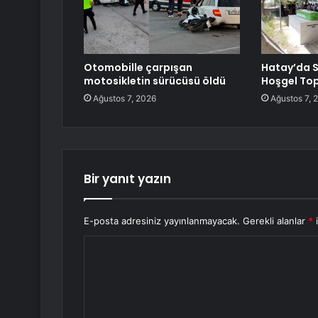
Otomobille çarpışan
Hatay’da S
motosikletin sürücüsü öldü
Hoşgel Top
Ağustos 7, 2026
Ağustos 7, 
Bir yanıt yazın
E-posta adresiniz yayınlanmayacak.
Gerekli alanlar
*
i
Y
o
r
u