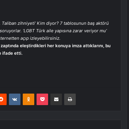
 Taliban zihniyeti’ Kim diyor? 7 tablosunun baş aktörü
oruyorlar. ‘LGBT Türk aile yapısına zarar veriyor mu’
internetten açıp izleyebilirsiniz.
zaptında eleştirdikleri her konuya imza attıklarını, bu
ifade etti.
erest
Reddit
VKontakte
Odnoklassniki
Pocket
E-Posta ile paylaş
Yazdır