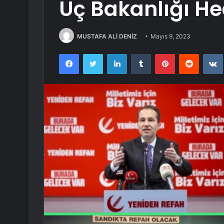
Üç Bakanlığı He
MUSTAFA ALİ DENİZ
Mayıs 9, 2023
Facebook
Twitter
LinkedIn
Tumblr
Pinterest
Reddit