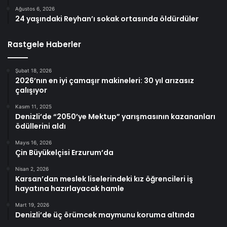
Ağustos 6, 2026
24 yaşındaki Reyhan’ı sokak ortasında öldürdüler
Rastgele Haberler
Şubat 18, 2026
2026’nın en iyi çamaşır makineleri: 30 yıl arızasız
çalışıyor
Kasım 11, 2025
Denizli’de “2050’ye Mektup” yarışmasının kazananları
ödüllerini aldı
Mayıs 16, 2026
Çin Büyükelçisi Erzurum’da
Nisan 2, 2026
Karsan’dan meslek liselerindeki kız öğrencileri iş
hayatına hazırlayacak hamle
Mart 19, 2026
Denizli’de üç örümcek maymunu koruma altında