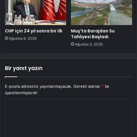
CHP için 24 yıl sonra bir ilk
Muş’ta Barajdan Su
Tahliyesi Başladı
Ağustos 6, 2026
Ağustos 5, 2026
Bir yanıt yazın
E-posta adresiniz yayınlanmayacak.
Gerekli alanlar
*
ile
işaretlenmişlerdir
Y
o
r
u