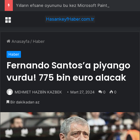
Yılların efsane oyununu bu kez Microsoft Paint üzerinde çalıştırdılar
Menü
Anasayfa
/
Haber
Haber
Fernando Santos’a piyango
vurdu! 775 bin euro alacak
MEHMET HAZBİN KAZBEK
Mart 27, 2024
0
0
Bir dakikadan az